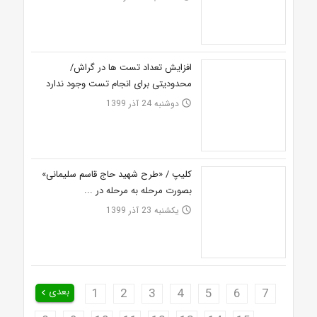
افزایش تعداد تست ها در گراش/
محدودیتی برای انجام تست وجود ندارد
دوشنبه 24 آذر 1399
access_time
کلیپ / «طرح شهید حاج قاسم سلیمانی»
بصورت مرحله به مرحله در ...
یکشنبه 23 آذر 1399
access_time
7
6
5
4
3
2
1
بعدی
keyboard_arrow_left