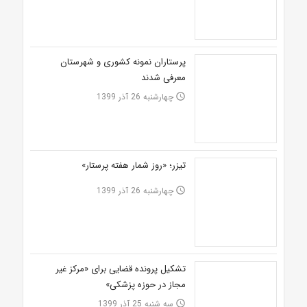
پرستاران نمونه کشوری و شهرستان
معرفی شدند
چهارشنبه 26 آذر 1399
access_time
تیزر؛ «روز شمار هفته پرستار»
چهارشنبه 26 آذر 1399
access_time
تشکیل پرونده قضایی برای «مرکز غیر
مجاز در حوزه پزشکی»
سه شنبه 25 آذر 1399
access_time