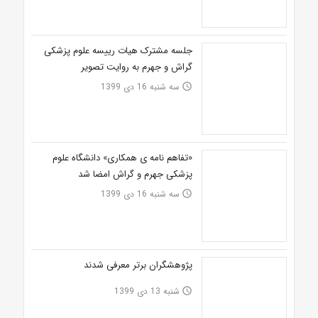
جلسه مشترک هیات رییسه علوم پزشکی
گراش و جهرم به روایت تصویر
سه شنبه 16 دی 1399
access_time
«تفاهم نامه ی همکاری» دانشگاه علوم
پزشکی جهرم و گراش امضا شد
سه شنبه 16 دی 1399
access_time
پژوهشگران برتر معرفی شدند
شنبه 13 دی 1399
access_time