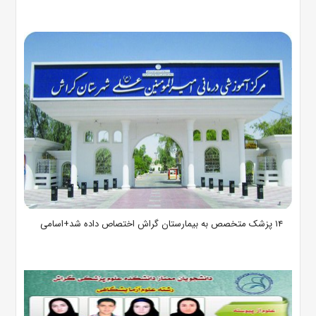
۱۴ پزشک متخصص به بیمارستان گراش اختصاص داده شد+اسامی