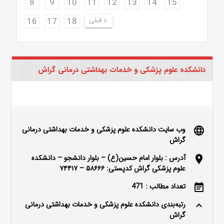
8
9
10
11
12
13
14
15
قبلی
18
17
16
keyboard_arrow_right
دانشکده علوم پزشکی و خدمات بهداشتی درمانی گراش
وب سایت دانشکده علوم پزشکی و خدمات بهداشتی درمانی
language
گراش
آدرس : بلوار امام حسین(ع) – بلوار دانشجو – دانشکده
location_on
علوم پزشکی گراش کدپستی: ۵۸۶۶۶ – ۷۴۴۱۷
تعداد مطالب : 471
event_note
رتبه‌بندی دانشکده علوم پزشکی و خدمات بهداشتی درمانی
keyboard_arrow_up
گراش