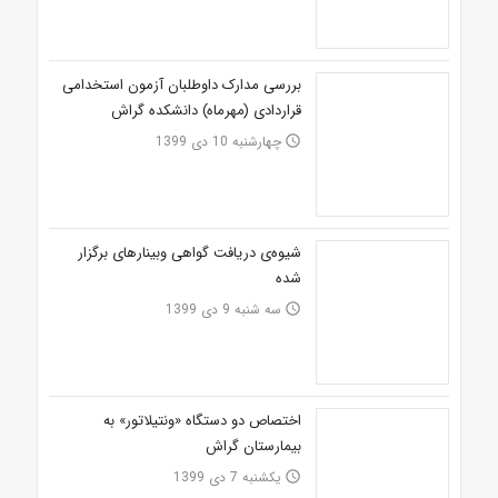
بررسی مدارک داوطلبان آزمون استخدامی
قراردادی (مهرماه) دانشکده گراش
چهارشنبه 10 دی 1399
access_time
شیوه‌ی دریافت گواهی وبینارهای برگزار
شده
سه شنبه 9 دی 1399
access_time
اختصاص دو‌ دستگاه «ونتیلاتور» به
بیمارستان گراش
یکشنبه 7 دی 1399
access_time