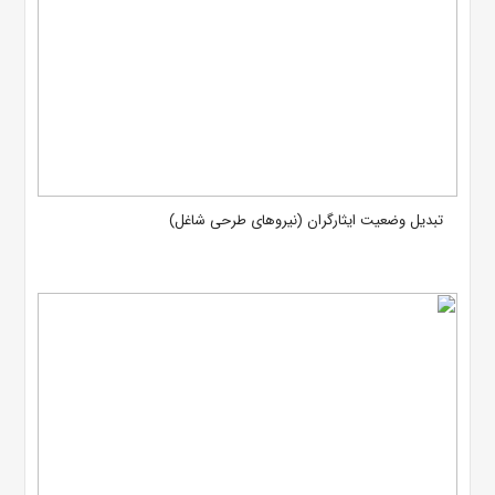
تبدیل وضعیت ایثارگران (نیروهای طرحی شاغل)