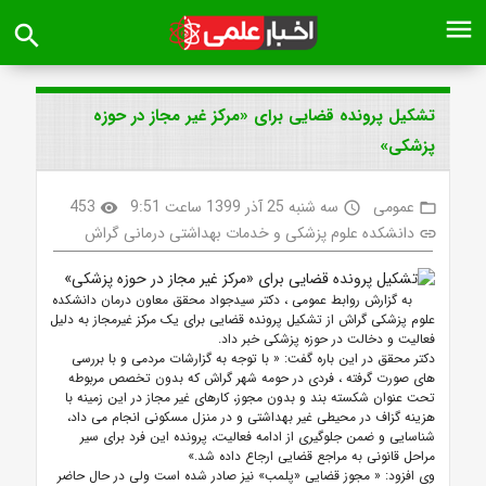
menu
search
تشکیل پرونده قضایی برای «مرکز غیر مجاز در حوزه
پزشکی»
عمومی
سه شنبه 25 آذر 1399 ساعت 9:51
453
visibility
access_time
folder_open
دانشکده علوم پزشکی و خدمات بهداشتی درمانی گراش
link
به گزارش روابط عمومی ، دکتر سیدجواد محقق معاون درمان دانشکده
علوم پزشکی گراش از تشکیل پرونده قضایی برای یک‌ مرکز غیرمجاز به دلیل
فعالیت و دخالت در حوزه پزشکی خبر داد.
دکتر محقق در این باره گفت: « با توجه به گزارشات مردمی و با بررسی
های صورت گرفته ، فردی در حومه شهر گراش که بدون تخصص مربوطه
تحت عنوان شکسته بند و بدون مجوز، کارهای غیر مجاز در این زمینه با
هزینه گزاف در محیطی غیر بهداشتی و در منزل مسکونی انجام می داد،
شناسایی و ضمن جلوگیری از ادامه فعالیت، پرونده این فرد برای سیر
مراحل قانونی به مراجع قضایی ارجاع داده شد.»
وی افزود: « مجوز قضایی «پلمب» نیز صادر شده است ولی در حال حاضر