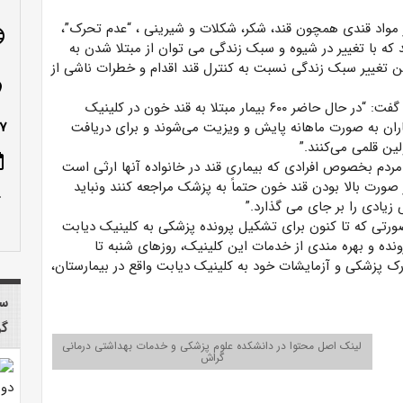
از مواد قندی همچون قند، شکر، شکلات و شیرینی ، “عدم تحرک”،
age
که با تغییر در شیوه و سبک زندگی می توان از مبتلا شدن به
این تغییر سبک زندگی نسبت به کنترل قند اقدام و خطرات ناشی از
n_on
دکتر محقق درباره فعالیت کلینیک دیابت بیمارستان گراش گفت: “در حال حاضر ۶۰۰ بیمار مبتلا به قند خون در کلینیک
اران به صورت ماهانه پایش و ویزیت می‌شوند و برای دریافت
۷
لین قلمی می‌کنند.”
ote
ردم بخصوص افرادی که بیماری قند در خانواده آنها ارثی است
رت بالا بودن قند خون حتماً به پزشک مراجعه کنند ونباید
row_up
زیادی را بر جای می گذارد.”
ر صورتی که تا کنون برای تشکیل پرونده پزشکی به کلینیک دیابت
نده و بهره مندی از خدمات این کلینیک، روزهای شنبه تا
 با در دست داشتن مدارک پزشکی و آزمایشات خود به کلینیک دیابت واقع در بیمارستان،
سا
گر
لینک اصل محتوا در دانشکده علوم پزشکی و خدمات بهداشتی درمانی
گراش