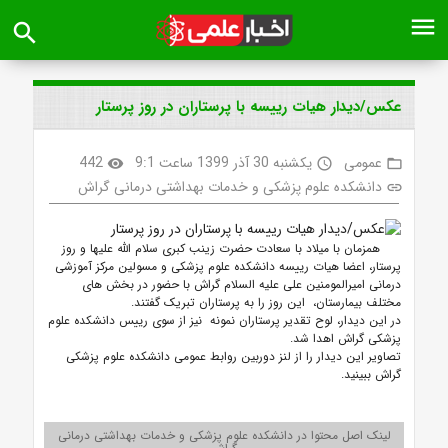
menu
search
عکس/دیدار هیات رییسه با پرستاران در روز پرستار
عمومی
یکشنبه 30 آذر 1399 ساعت 9:1
442
visibility
access_time
folder_open
دانشکده علوم پزشکی و خدمات بهداشتی درمانی گراش
link
همزمان با میلاد با سعادت حضرت زینب کبری سلام الله علیها و روز
پرستار، اعضا هیات رییسه دانشکده علوم پزشکی و مسولین مرکز آموزشی
درمانی امیرالمومنین علی علیه السلام گراش با حضور در بخش های
مختلف بیمارستان، این روز را به پرستاران تبریک گفتند.
در این دیدار، لوح تقدیر پرستاران نمونه نیز از سوی رییس دانشکده علوم
پزشکی گراش اهدا شد.
تصاویر این دیدار را از لنز دوربین روابط عمومی دانشکده علوم پزشکی
گراش ببینید.
لینک اصل محتوا در دانشکده علوم پزشکی و خدمات بهداشتی درمانی