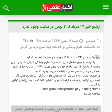
menu
search
آرشیو خبر ۲۴ مرداد تا ۳ بهمن در سایت وجود ندارد
عمومی
شنبه 4 بهمن 1399 ساعت 9:6
435
visibility
access_time
folder_open
دانشکده علوم پزشکی و خدمات بهداشتی درمانی گراش
link
با توجه به بروز مشکل فنی در سایت علوم پزشکی گراش، خبرهای این
سایت از تاریخ ۲۴ مرداد۱۳۹۹ لغایت سوم بهمن ۱۳۹۹ از سایت حذف شده
است و در حال حاضر امکان بازگشت خبرها وجود ندارد.
در صورت تمایل به دسترسی به خبرهای علوم پزشکی در تاریخ های ذکر
شده می توانید به صفحه اینستاگرام و تلگرام دانشکده علوم پزشکی گراش
به آدرس:
t.me/gerums و insagram.com/gerums.pr
مراجعه نمایید.
لینک اصل محتوا در دانشکده علوم پزشکی و خدمات بهداشتی درمانی