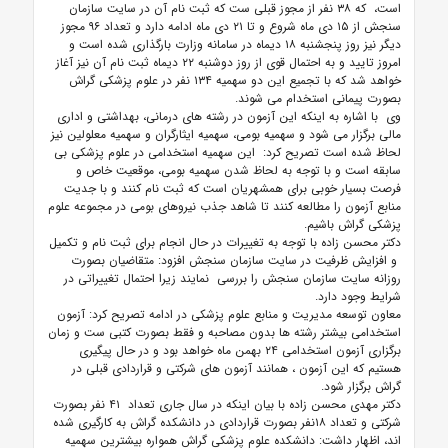
است، که ۳۸ نفر از مجوز قبلی ست که ثبت نام آن در سایت سازمان
سنجش از ۱۵ دی ماه شروع و تا ۲۱ دی ماه ادامه دارد و تعداد ۹۶ مجوز
دیگر نیز روز پنجشنبه ۱۸ دیماه در سامانه وزارت بارگذاری شده است و
امروز تایید و به احتمال قوی از روز دوشنبه ۲۲ دیماه ثبت نام آن نیز آغاز
خواهد شد که با تجمیع این دو سهمیه ۱۳۴ نفر در علوم پزشکی گراش
بصورت پیمانی استخدام می شوند.
وی با اشاره به اینکه این آزمون در رشته های درمانی، بهداشتی و اداری
مالی برگزار می شود و سهمیه بومی، سهمیه ایثارگران و سهمیه معلولین نیز
لحاظ شده است تصریح کرد: این سهمیه استخدامی در علوم پزشکی بی
سابقه است و با توجه به لحاظ شدن سهمیه بومی، موقعیت خاص و
فرصت بسیار خوبی برای همشهریان است که ثبت نام کنند و با جدیت
منابع آزمون را مطالعه کنند تا شاهد جذب نیروهای بومی در مجموعه علوم
پزشکی گراش باشیم.
دکتر محسن زاده با توجه به تغییرات در حال انجام برای ثبت نام و تکمیل
و افزایش ظرفیت در سایت سازمان سنجش افزود: متقاضیان بصورت
روزانه سایت سازمان سنجش را بررسی نمایند زیرا احتمال تغییراتی در
شرایط وجود دارد.
معاون توسعه مدیریت و منابع علوم پزشکی در ادامه تصریح کرد: آزمون
استخدامی بیشتر رشته ها بدون مصاحبه و فقط بصورت کتبی ست و زمان
برگزاری آزمون استخدامی ۲۴ بهمن ماه خواهد بود و در حال پیگیری
هستیم که این آزمون ، همانند آزمون های شرکتی و قراردادی قبلی در
گراش برگزار شود.
دکتر مهدی محسن زاده با بیان اینکه در سال جاری تعداد ۴۱ نفر بصورت
شرکتی و تعداد ۱۸نفر بصورت قراردادی در دانشکده گراش به کارگیری شده
اند، اظهار داشت: دانشکده علوم پزشکی گراش همواره بیشترین سهمیه