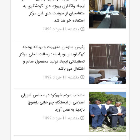
ایجاد واگذاری پروژه های گردشگری به
متقاضیان از ظرفیت های این مرکز
استفاده خواهد شد
یکشنبه 11 خرداد 1399
access_time
رئیس سازمان مدیریت و برنامه بودجه
کهگیلویه و بویراحمد: رسالت اصلی مراکز
تحقیقاتی ایجاد تولید محصول سالم و
اشتغال می باشد
یکشنبه 11 خرداد 1399
access_time
منتخب مردم شهرکرد در مجلس شورای
اسلامی از ایستگاه چم خانی یاسوج
بازدید به عمل آورد
یکشنبه 11 خرداد 1399
access_time