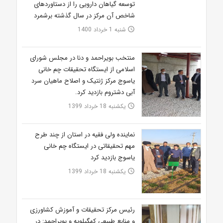
توسعه گیاهان دارویی را از دستاوردهای
شاخص آن مرکز در سال گذشته برشمرد
شنبه 1 خرداد 1400
access_time
منتخب بویراحمد و دنا در مجلس شورای
اسلامی از ایستگاه تحقیقات چم خانی
یاسوج مرکز ژنتیک و اصلاح ماهیان سرد
آبی دشتروم بازدید کرد.
یکشنبه 18 خرداد 1399
access_time
نماینده ولی فقیه در استان از چند طرح
مهم تحقیقاتی در ایستگاه چم خانی
یاسوج بازدید کرد
یکشنبه 18 خرداد 1399
access_time
رئیس مرکز تحقیقات و آموزش کشاورزی
و منابع طبیعی کهگیلویه و بویراحمد: در