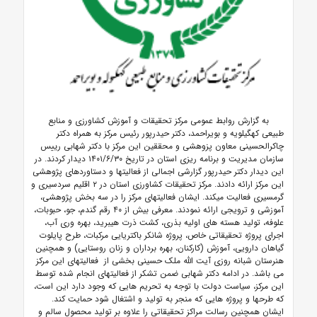
به گزارش روابط عمومی مرکز تحقیقات و آموزش کشاورزی و منابع
طبیعی کهگیلویه و بویراحمد، دکتر حیدرپور رئیس مرکز به همراه دکتر
چاکرالحسینی معاون پزوهشی و محققین این مرکز با دکتر شهابی رییس
سازمان مدیریت و برنامه ریزی استان در تاریخ ۱۴۰۱/۶/۳۰ دیدار کردند. در
این دیدار دکتر حیدرپور گزارشی اجمالی از فعالیتها و دستاوردهای پژوهشی
این مرکز ارائه دادند. مرکز تحقیقات کشاورزی استان در ۲ اقلیم سردسیری و
گرمسیری فعالیت میکند. ایشان فعالیتهای مرکز را در سه بخش پژوهشی،
آموزشی و ترویجی ارائه نمودند. معرفی بیش از ۴۰ رقم گندم، جو، حبوبات،
علوفه، تولید هسته های اولیه بذری، کشت ذرت هیبرید، بهره وری آب،
اجرای پروژه تحقیقاتی خاص، پروژه شانکر باکتریایی مرکبات، طرح پایلوت
گیاهان دارویی، آموزش (کارکنان، بهره برداران و زنان روستایی) و همچنین
هنرستان شبانه روزی آیت الله ملک حسینی بخشی از فعالیتهای این مرکز
می باشد. در ادامه دکتر شهابی ضمن تشکر از فعالیتهای انجام شده توسط
این مرکز، سیاست دولت با توجه به تحریم هایی که وجود دارد این است،
که طرحها و پروژه هایی که منجر به تولید و اشتغال شود حمایت کند.
ایشان همچنین رسالت مراکز تحقیقاتی را علاوه بر تولید محصول سالم و