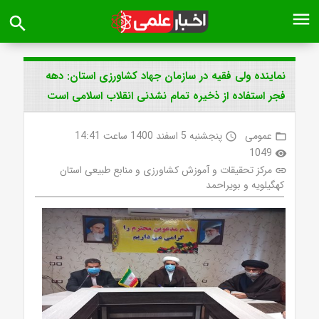
menu
search
نماینده ولی فقیه در سازمان جهاد کشاورزی استان: دهه
فجر استفاده از ذخیره تمام نشدنی انقلاب اسلامی است
عمومی
پنجشنبه 5 اسفند 1400 ساعت 14:41
access_time
folder_open
1049
visibility
مرکز تحقیقات و آموزش کشاورزی و منابع طبیعی استان
link
کهگیلویه و بویراحمد