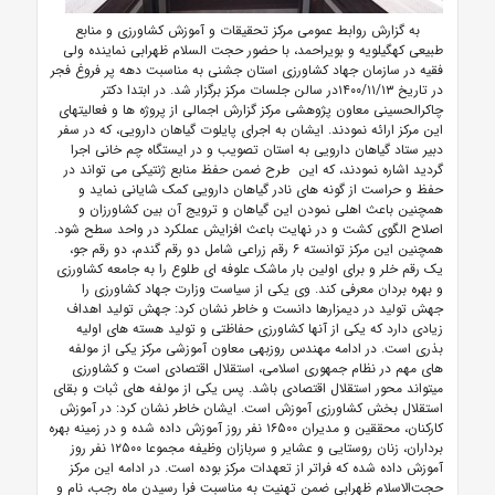
به گزارش روابط عمومی مرکز تحقیقات و آموزش کشاورزی و منابع
طبیعی کهگیلویه و بویراحمد، با حضور حجت السلام ظهرابی نماینده ولی
فقیه در سازمان جهاد کشاورزی استان جشنی به مناسبت دهه پر فروغ فجر
در تاریخ ۱۴۰۰/۱۱/۱۳در سالن جلسات مرکز برگزار شد. در ابتدا دکتر
چاکرالحسینی معاون پژوهشی مرکز گزارش اجمالی از پروژه ها و فعالیتهای
این مرکز ارائه نمودند. ایشان به اجرای پایلوت گیاهان دارویی، که در سفر
دبیر ستاد گیاهان دارویی به استان تصویب و در ایستگاه چم خانی اجرا
گردید اشاره نمودند، که این طرح ضمن حفظ منابع ژنتیکی می تواند در
حفظ و حراست از گونه های نادر گیاهان دارویی کمک شایانی نماید و
همچنین باعث اهلی نمودن این گیاهان و ترویج آن بین کشاورزان و
اصلاح الگوی کشت و در نهایت باعث افزایش عملکرد در واحد سطح شود.
همچنین این مرکز توانسته ۶ رقم زراعی شامل دو رقم گندم، دو رقم جو،
یک رقم خلر و برای اولین بار ماشک علوفه ای طلوع را به جامعه کشاورزی
و بهره بردان معرفی کند. وی یکی از سیاست وزارت جهاد کشاورزی را
جهش تولید در دیمزارها دانست و خاطر نشان کرد: جهش تولید اهداف
زیادی دارد که یکی از آنها کشاورزی حفاظتی و تولید هسته های اولیه
بذری است. در ادامه مهندس روزبهی معاون آموزشی مرکز یکی از مولفه
های مهم در نظام جمهوری اسلامی، استقلال اقتصادی است و کشاورزی
میتواند محور استقلال اقتصادی باشد. پس یکی از مولفه های ثبات و بقای
استقلال بخش کشاورزی آموزش است. ایشان خاطر نشان کرد: در آموزش
کارکنان، محققین و مدیران ۱۶۵۰۰ نفر روز آموزش داده شده و در زمینه بهره
برداران، زنان روستایی و عشایر و سربازان وظیفه مجموعا ۱۲۵۰۰ نفر روز
آموزش داده شده که فراتر از تعهدات مرکز بوده است. در ادامه این مرکز
حجت‌الاسلام ظهرابی ضمن تهنیت به مناسبت فرا رسیدن ماه رجب، نام و