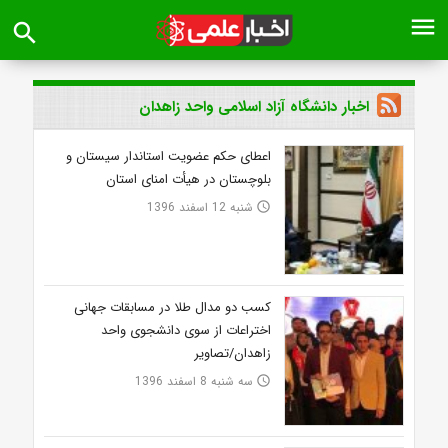
menu
search
اخبار دانشگاه آزاد اسلامی واحد زاهدان
اعطای حکم عضویت استاندار سیستان و
بلوچستان در هیأت امنای استان
شنبه 12 اسفند 1396
access_time
کسب دو مدال طلا در مسابقات جهانی
اختراعات از سوی دانشجوی واحد
زاهدان/تصاویر
سه شنبه 8 اسفند 1396
access_time