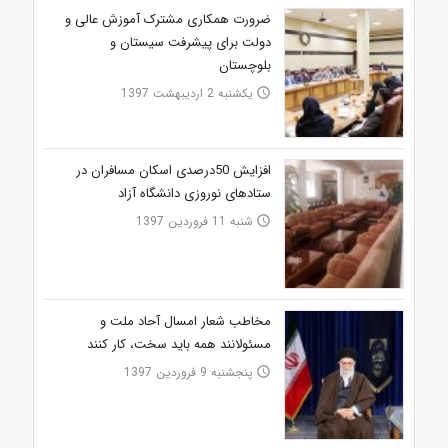
ضرورت همکاری مشترک آموزش عالی و
دولت برای پیشرفت سیستان و
بلوچستان
یکشنبه 2 اردیبهشت 1397
access_time
افزایش 50درصدی اسکان مسافران در
ستادهای نوروزی دانشگاه آزاد
شنبه 11 فروردین 1397
access_time
مخاطب شعار امسال آحاد ملت و
مسئولانند همه باید سخت، کار کنند
پنجشنبه 9 فروردین 1397
access_time