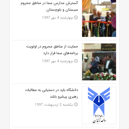
گسترش مدارس سما در مناطق محروم
سیستان و بلوچستان
چهارشنبه 4 مهر 1397
access_time
حمایت از مناطق محروم در اولویت
برنامه‌های سما قرار دارد
چهارشنبه 4 مهر 1397
access_time
دانشگاه باید در دستیابی به مطالبات
رهبری پیشرو باشد
یکشنبه 2 اردیبهشت 1397
access_time