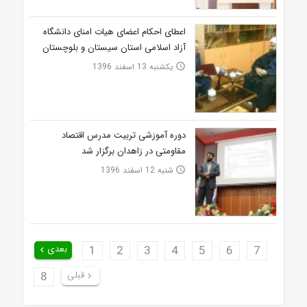
اعطای احکام اعضای هیات امنای دانشگاه
آزاد اسلامی استان سیستان و بلوچستان
یکشنبه 13 اسفند 1396
access_time
دوره آموزشی تربیت مدرس اقتصاد
مقاومتی در زاهدان برگزار شد
شنبه 12 اسفند 1396
access_time
7
6
5
4
3
2
1
بعدی
keyboard_arrow_left
قبلی
8
keyboard_arrow_right