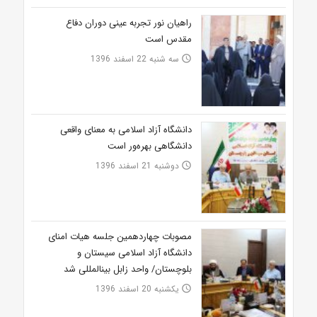
راهیان نور تجربه عینی دوران دفاع
مقدس است
سه شنبه 22 اسفند 1396
access_time
دانشگاه آزاد اسلامی به معنای واقعی
دانشگاهی بهره‌ور است
دوشنبه 21 اسفند 1396
access_time
مصوبات چهاردهمین جلسه هیات امنای
دانشگاه آزاد اسلامی سیستان و
بلوچستان/ واحد زابل بین‎المللی شد
یکشنبه 20 اسفند 1396
access_time