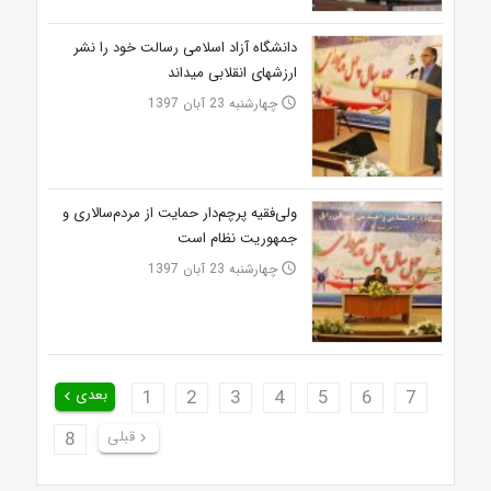
دانشگاه آزاد اسلامی رسالت خود را نشر
ارزش‎های انقلابی می‎داند
چهارشنبه 23 آبان 1397
access_time
ولی‌فقیه پرچم‌دار حمایت از مردم‌سالاری و
جمهوریت نظام است
چهارشنبه 23 آبان 1397
access_time
7
6
5
4
3
2
1
بعدی
keyboard_arrow_left
قبلی
8
keyboard_arrow_right