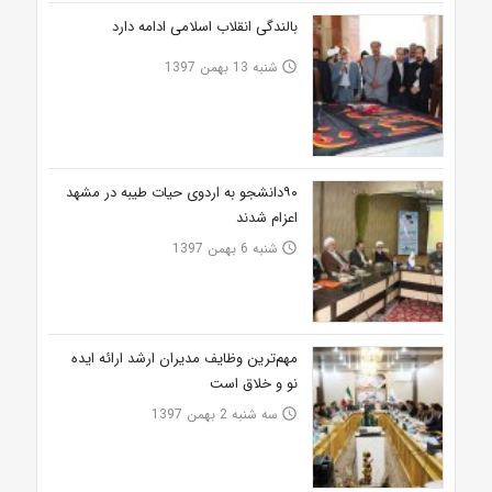
بالندگی انقلاب اسلامی ادامه دارد
شنبه 13 بهمن 1397
access_time
۹۰دانشجو به اردوی حیات طیبه در مشهد
اعزام شدند
شنبه 6 بهمن 1397
access_time
مهم‌ترین وظایف مدیران ارشد ارائه ایده
نو و خلاق است
سه شنبه 2 بهمن 1397
access_time