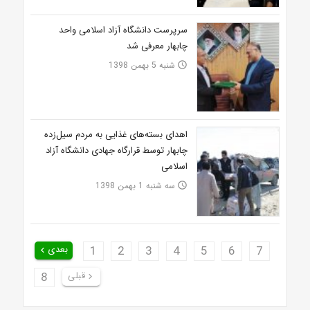
سرپرست دانشگاه آزاد اسلامی واحد
چابهار معرفی شد
شنبه 5 بهمن 1398
access_time
اهدای بسته‌های غذایی به مردم سیل‌زده
چابهار توسط قرارگاه جهادی دانشگاه آزاد
اسلامی
سه شنبه 1 بهمن 1398
access_time
7
6
5
4
3
2
1
بعدی
keyboard_arrow_left
قبلی
8
keyboard_arrow_right