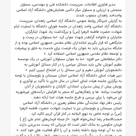
مدیر فناوری اطلاعات، سرپرست دانشکده فنی و مهندسی، مسئول
سنجش و ارزیابی و مسئول مرکز دائمی همایش‌های دانشگاه آزاد اسلامی
واحداحد زاهدان منصوب شدند
.
به گزارش خبرنگار روابط عمومی دانشگاه آزاد اسلامی زاهدان، سرپرست
دانشگاه آزاد اسلامی واحد زاهدان در جلسه شورای دانشگاه با تسلیت ایام
شهادت حضرت فاطمه الزهرا (س) و بزرگداشت یاد شهدا، ایثارگران،
جانبازان و خانواده گرانقدر شهدا، عنوان کرد: «ما مسئولان در پست و
جایگاهی که قرار بگیریم امانتداران نظام مقدس جمهوری اسلامی بوده و از
جایگاه مدیریتی باید به عنوان یک فرصت برای خدمت به خلق و پیشرفت
و توسعه نظام مقدس جمهوری اسلامی استفاده کرد
.»
دکتر سلطانعلی میر افزود: «ما به عنوان مسئولان آموزشی در یک موسسه
عظیم آموزش عالی باید مسائل سیاسی را در کنار مسائل آموزشی به
دانشجویان آموزش دهیم و این مسائل را در اجتماع تبیین کنیم
.»
دبیر هیات امنای دانشگاه آزاد اسلامی استان سیستان و بلوچستان با توجه
به برگزاری جلسه هیات امنای استان در سال جاری با تأکید بر نوآوری و
پویش بیش از پیش مدیران، استادان، کارکنان و دانشجویان از آنان
خواست برنامه
ها و راهکارهایی که منجر به افزایش درآمدهای غیرشهریه
ای می‌شود را برای بررسی و طرح جلسه هیات امنا ارائه دهند
.
رئیس دفتر نهاد نمایندگی مقام معظم رهبری در دانشگاه آزاد اسلامی
استان سیستان و بلوچستان نیز با تسلیت شهادت حضرت فاطمه الزهرا
(س) بر توجه خاص به نهج البلاغه در کنار قرآن کریم تاکید کرد
.
حجت‌الاسلام رضا ایمانی‌خواه افزود: «از جمله فرمان‌های امام علی (ع
)
فرمان حکومتی به مالک اشتر است که عزیزانی که پست مدیریتی دارند
باید به آن توجه ویژه داشته باشند و آن را الگو فعالیت های خود کنند
.»
وی بر اجتناب از پر رنگ کردن عنوان و پست‌های شغلی تاکید کرد و گفت
: