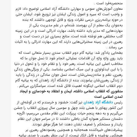
منحصربه‌فرد است
.
معاون آموزش‌های عمومی و مهارتی دانشگاه آزاد اسلامی توضیح داد: لازم
و واجب است که سیره و اصول زندگی ایشان نیز ترویج شود، ایشان حتی
در حوزه برنامه‌ریزی درسی نظرات ویژه و قابل توجهی داشتند که بنده
به‌عنوان یک معلم از آن بهره‌مند شده‌ام، در علم مدیریت یکی از
مهارت‌هایی که مدیر باید داشته باشد، مهارت ادراکی است و در این زمینه
کتب مختلفی هم نوشته شده است، منابع بسیاری نیز در دست است و
رهبری در این زمینه سخنرانی‌هایی دارند که این مهارت ادراکی را به اثبات
می رساند
.
بطحایی یادآور شد: بیانیه گام دوم انقلاب سندی بسیار متعالی است که
باید روی واژه واژه آن اقدامات عملیاتی انجام شود تا نسل جوان ما که
مخاطب اصلی این بیانیه است، رهبر خود را و نظام خود را و تحول در دنیا
را با این ایدئولوژی و این سبک اسلامی بشناسد. یکی از ویژگی‌های زندگی
رهبری، نظم و ساده‌زیستی‌شان است، نسل جوان سادگی در زندگی را باید
از زندگی رهبری‌شان بیاموزند، بنده از دانشگاه آزاد زاهدان که به بیانیه گام
دوم انقلاب اسلامی اینگونه اهمیت قائل شده است، سپاسگزاری می‌کنم
.
منشوری که انقلاب اسلامی داشته، ایمان و اعتقاد به خودسازی و ایجاد
تمدن اسلامی است
رئیس
دانشگاه آزاد زاهدان
نیز گفت: خشنود و خرسندم که در گوشه‌ای از
این کشور پهناور با همتی بلند چهل و سومین سال پیروزی انقلاب را جشن
می‌گیریم و به دهه پنجم حیات پربرکت این نظام مقدس می‌رسیم؛ اگرچه
دشمنان مستکبر همواره گمان باطلی داشتند تا در سراسر جهان این نظام
پایدار و مستحکم را ضعیف نشان دهند؛ اما هرگز موفق نبودند.
پیشرفت‌های خیره‌کننده همه‌جانبه و همچنین رهنمودهای رهبری بر
هیچکس پوشیده و قابل انکار نیست، از این منظر رهبری با صدور بیانیه