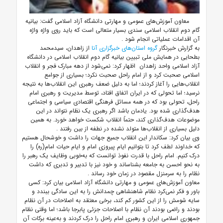
معاون آموزش‌های عمومی و مهارتی دانشگاه آزاد اسلامی گفت: بیانیه
گام دوم انقلاب اسلامی سندی بسیار متعالی است که باید روی واژه واژه
آن اقدامات عملیاتی انجام شود
.
به گزارش خبرنگار
گروه استان‌های خبرگزاری آنا
از زاهدان، سیدمحمد
بطحایی در همایش ملی تبیین بیانیه گام دوم انقلاب اسلامی در دانشگاه
آزاد اسلامی واحد زاهدان
اظهار کرد: نمی‌شود از دهه مبارک فجر و انقلاب
اسلامی صحبت کرد و از امام راحل صحبت نکرد؛ بسیاری از جوامع
انقلاب‌هایی را آغاز کردند؛ اما به دلیل ضعف رهبری این انقلاب‌ها به نتیجه
نرسید؛ اما تحولی که در ایران اتفاق افتاد، توسط مدیریت و رهبری امام
راحل، تحولی بود که در همه مسائل فرهنگی اقتصادی سیاسی و اجتماعی
هدف‌گذاری شده بود. یادمان باشد اگر رهبری یک نظام نتواند در این
موضوعات هدف‌گذاری کند، حتماً انقلاب شکست خواهد خورد. به همین
دلیل بسیاری از انقلاب‌ها متولد نشده در نطفه از بین رفتند
.
وی بیان کرد: سکاندار این انقلاب جمیع جهات را داشت و خوشحال هستیم
که خداوند لطف کرد تا بتوانیم ایام پیروزی امام و ایام حیات امام(ره) را
درک کنیم. امام راحل با قدرت نفوذ توانست که به‌خوبی وظایف یک رهبر را
به نحو احسن به جامعه بشناساند و خود نیز با تدبیر و تدبری که داشت
نظام را به سرمنزل مقصود در زمان خود رساند
.
معاون آموزش‌های عمومی و مهارتی دانشگاه آزاد اسلامی بیان کرد: کسی
باور و فکر نمی‌کرد نظام شاهنشاهی چمدانش را به این سادگی ببندد و
سایه شومش را از این کشور کم کند، برخی معتقد به اصلاحات در آن نظام
بودند و راضی بودند آن نظام با اصلاحات جزئی پابرجا باشد؛ اما وقتی نظام
جمهوری اسلامی ایران و رهبری امام راحل را درک کردند و به‌عینه برکات آن