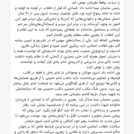
را دیدند، واقعاً نظرشان عوض شد
.
رئیس سازمان سما ادامه داد: فسادی که قبل از انقلاب در کوچه به کوچه و
خانه به خانه رسوخ کرده بود، قابل توصیف نیست، امروز پس از ۴۰ سال
تحمل سختی‌ها و دشواری‌هایی که آمریکا و ایادی‌اش برای مردم غیور این
کشور به وجود آورده‌اند و در برابر این مردم و ایستادگی‌های‌شان سر خم
کرده‌اند و مستاصل مانده‌اند به نقطه‌ای رسیده‌ایم که باید به این نظام و
این انقلاب با رهبری مقام معظم رهبری افتخار کنیم
.
بطحایی اضافه کرد: یکی از رسالت‌های مهمی که در تشریح و تبیین بیانیه
گام دوم انقلاب اسلامی باید پیگیری کنیم، سیره و اصول زندگی، فکری،
اندیشه و ایدئولوژی حضرت امام راحل بوده، اندیشه‌ای که توانست همه را
با جریان تحول همراه کند، حتی بسیاری از کسانی که با نظام زاویه داشتند
تحت تاثیر مدل مدیریتی و کاریزمای امام راحل قرار گرفتند و توانستند
روش خود را عوض کنند
.
وی ادامه داد: امروز جوانان و نوجوانان ما امام راحل را فقط در قالب
فیلم‌ها و تصاویر می‌شناسند، باید مکتب امام خمینی را از طریق همایش‌ها
و کلاس‌ها ترویج کرد، از طرق گوناگونی می‌شود به شناخت امام راحل بیشتر
پی ببرد، بدون شک مکتب امام خمینی، مکتب حسینی بود که سرانجامش
به شهید سردار دل‌ها قاسم سلیمانی هم رسید
.
رئیس سازمان سما متذکر شد: رهبری در جلسه‌ای که با تعدادی از فرزندان
خانواده شهدا داشت، در این برنامه که از صداوسیما پخش شد، رفتار
صمیمی و پدرانه‌ای را نشان داد که باید الگو قرار بگیرد. این روش که
روشی بسیار مانوس، دلچسب، قابل و آرامش‌بخش بود، موجب می‌شود تا
نسل جدید به شناخت رهبر خود کنکاش و تلاش کنند، امروز ایشان
سکاندار انقلاب اسلامی است و در جدیدترین شرایط خاص که بر جهان
حاکم است، مدیریتی دارند و نظامی را رهبری می‌کنند که درخور قدردانی و