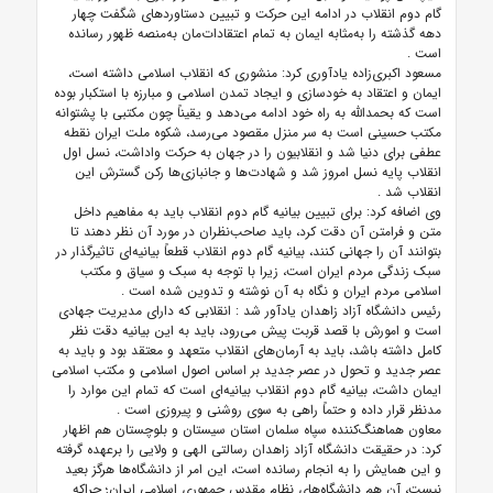
گام دوم انقلاب در ادامه این حرکت و تبیین دستاوردهای شگفت چهار
دهه گذشته را به‌مثابه ایمان به تمام اعتقادات‌مان به‌منصه ظهور رسانده
است
.
مسعود اکبری‌زاده یادآوری کرد: منشوری که انقلاب اسلامی داشته است،
ایمان و اعتقاد به خودسازی و ایجاد تمدن اسلامی و مبارزه با استکبار بوده
است که بحمدالله به راه خود ادامه می‌دهد و یقیناً چون مکتبی با پشتوانه
مکتب حسینی است به سر منزل مقصود می‌رسد، شکوه ملت ایران نقطه
عطفی برای دنیا شد و انقلابیون را در جهان به حرکت واداشت، نسل اول
انقلاب پایه نسل امروز شد و شهادت‌ها و جانبازی‌ها رکن گسترش این
انقلاب شد
.
وی اضافه کرد: برای تبیین بیانیه گام دوم انقلاب باید به مفاهیم داخل
متن و فرامتن آن دقت کرد، باید صاحب‌نظران در مورد آن نظر دهند تا
بتوانند آن را جهانی کنند، بیانیه گام دوم انقلاب قطعاً بیانیه‌ای تاثیرگذار در
سبک زندگی مردم ایران است، زیرا با توجه به سبک و سیاق و مکتب
اسلامی مردم ایران و نگاه به آن نوشته و تدوین شده است
.
رئیس دانشگاه آزاد زاهدان یادآور شد
:
انقلابی که دارای مدیریت جهادی
است و امورش با قصد قربت پیش می‌رود، باید به این بیانیه دقت نظر
کامل داشته باشد، باید به آرمان‌های انقلاب متعهد و معتقد بود و باید به
عصر جدید و تحول در عصر جدید بر اساس اصول اسلامی و مکتب اسلامی
ایمان داشت، بیانیه گام دوم انقلاب بیانیه‌ای است که تمام این موارد را
مدنظر قرار داده و حتماً راهی به سوی روشنی و پیروزی است
.
معاون هماهنگ‌کننده سپاه سلمان استان سیستان و بلوچستان هم اظهار
کرد: در حقیقت دانشگاه آزاد زاهدان رسالتی الهی و ولایی را برعهده گرفته
و این همایش را به انجام رسانده است، این امر از دانشگاه‌ها هرگز بعید
نیست، آن هم دانشگاه‌های نظام مقدس جمهوری اسلامی ایران؛ چراکه