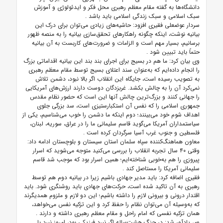
دانشگاه‌ها به گفته مقام معظم رهبری محل فکر و ایدئولوژی و آموزش
سبک اسلامی و سبک زندگی اسلامی باید باشد
.
سردار عوضعلی فقیری افزود: حاشیه‌های زیادی می‌توان برای درک این
بیانیه نوشت، اینکه چگونه راهکارهای تحقق‌سازی بیانیه را به منصه ظهور
برسانیم، بسیار مهم است و الزامات و ضرورت‌های کاربست به آن بیانیه
حتماً باید تبیین شود
.
وی بیان کرد: ما هم در بسیج برای اجرای بند بند این بیانیه اقداماتی بزرگ
را انجام داده‌ایم که به‌عنوان سند اعتلای بسیج توسط مقام معظم رهبری
به تصویب رسیده است، جایگاه این انقلاب اگر بالا نبود، دشمن تلاش
نمی‌کرد آن را به چالش بکشد. غربزدگان دوست دارند ارزش‌های آمریکایی
را جهانی کنند و بزرگ‌ترین چالش آنها این است که حضور نظام مقدس
جمهوری اسلامی را که نفس آن استکبارستیزی است، سد بزرگی جلوی
اهداف شوم خود می‌بینند؛ دوم اینکه ما دشمن را خوب می‌شناسیم، یکی از
سیاستمداران آمریکا می‌گوید قاسم سلیمانی ما را در عراق، سوریه، لبنان،
فلسطین و جنوب غرب آسیا سرگردان کرده است
.
معاون هماهنگ‌کننده سپاه سلمان استان سیستان و بلوچستان ادامه داد:
وقتی ۴۰ سال تجربه انقلاب را بررسی می‌کنید متوجه می‌شوید که اسرار
پیروزی را هم به‌خوبی شناخته‌ایم؛ همین اسرار بود که موجب شد قاسم
سلیمانی آمریکا را مستاصل کند
.
فقیری اضافه کرد: باید مدیر جهادی باشیم زیرا در بیانیه دوم هم توسط
رهبری به آن تاکید شده است، حرکت‌های جهادی باید روشنگری شود. باید
اقتدار درونی و بیرونی لازم را داشته باشیم؛ این دو لازم و ملزوم همدیگرند
که به‌وسیله آن می‌توان نظام را حفظ کرد و این تزکیه نفس می‌خواهد،
همان تزکیه نفسی که امام راحل و مقام معظم رهبری داشته و دارند
.
وی یادآور شد: در جنگ هشت‌ساله اگر نبرد فیزیکی بود، امروز نبرد با