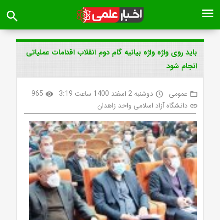
menu
search
باید روی واژه واژه بیانیه گام دوم انقلاب اقدامات عملیاتی
انجام شود
عمومی
دوشنبه 2 اسفند 1400 ساعت 3:19
965
visibility
access_time
folder_open
دانشگاه آزاد اسلامی واحد زاهدان
link