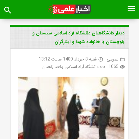
menu
search
دیدار دانشگاهیان دانشگاه آزاد اسلامی سیستان و
بلوچستان با خانواده‌ شهدا و ایثارگران
عمومی
شنبه 8 خرداد 1400 ساعت 13:12
access_time
folder_open
1065
دانشگاه آزاد اسلامی واحد زاهدان
link
visibility