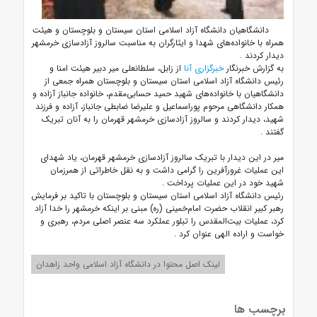
دانشگاهیان دانشگاه آزاد اسلامی استان سیستان و بلوچستان و هیئت
همراه با خانواده‌های شهدا و ایثارگران به مناسبت سالروز آزادسازی خرمشهر
دیدار کردند
.
به گزارش خبرنگار
خبرگزاری آنا
از زابل، سلطانعلی میر دبیر هیئت امنا و
رئیس دانشگاه آزاد اسلامی استان سیستان و بلوچستان همراه جمعی از
دانشگاهیان با خانواده‌های شهید حمید حسابی‌مقدم، خانواده جانباز آزاده و
همکار دانشگاهی مرحوم پوراسماعیل و علیرضا ضابطی جانباز، آزاده و فرزند
شهید، دیدار کردند و سالروز آزادسازی خرمشهر قهرمان را به آنان تبریک
گفتند
.
میر در این دیدار با تبریک سالروز آزادسازی خرمشهر قهرمان، یاد شهدای
این عملیات غرورآفرین را گرامی داشت و به نقل خاطراتی از همرزمان
شهید خود در این عملیات پرداخت
.
رئیس دانشگاه آزاد اسلامی استان سیستان و بلوچستان با تاکید بر فرمایش
رهبر کبیر انقلاب حضرت امام‌خمینی (ره) مبنی بر اینکه خرمشهر را خدا آزاد
کرد، عملیات بیت‌المقدس را تبلور عملکرد سه عنصر اصلی مردم، رهبری و
خواست و اراده الهی عنوان کرد
.
لینک اصل محتوا در دانشگاه آزاد اسلامی واحد زاهدان
برچسب ها