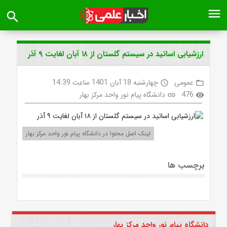
menu
search
ارزشیابی اساتید در سیستم گلستان از ۱۸ آبان لغایت ۹ آذر
عمومی
چهارشنبه 18 آبان 1401 ساعت 14:39
access_time
folder_open
476
دانشگاه پیام نور واحد مرکز بهار
link
visibility
لینک اصل محتوا در دانشگاه پیام نور واحد مرکز بهار
برچسب ها
دانشگاه پیام نور واحد مرکز بهار