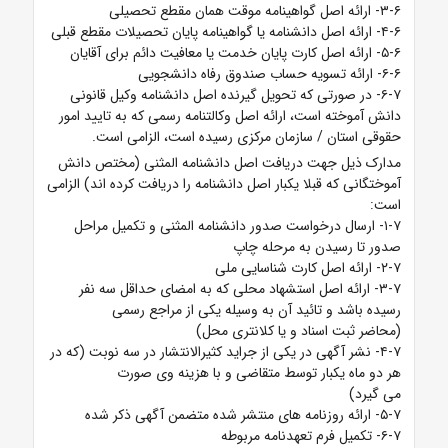
۳-۶- ارائه اصل گواهینامه موقت همان مقطع تحصیلی
۴-۶- ارائه اصل دانشنامه یا گواهینامه پایان تحصیلات مقطع قبلی
۵-۶- ارائه اصل کارت پایان خدمت یا معافیت دائم برای آقایان
۶-۶- ارائه تسویه حساب صندوق رفاه دانشجویی
۶-۷- در صورتی که تحویل گیرنده اصل دانشنامه وکیل قانونی
دانش آموخته است، ارائه اصل وکالتنامه رسمی که به تایید امور
حقوقی استان / سازمان مرکزی رسیده است، الزامی است.
مدارک ذیل جهت دریافت اصل دانشنامه المثنی (مختص دانش
آموختگانی که قبلا یکبار اصل دانشنامه را دریافت کرده اند) الزامی
است:
۱-۷- ارسال درخواست صدور دانشنامه المثنی و تکمیل مراحل
صدور تا رسیدن به مرحله چاپ
۲-۷- ارائه اصل کارت شناسایی ملی
۳-۷- ارائه اصل استشهاد محلی که به امضای حداقل سه نفر
رسیده باشد و تائید آن به وسیله یکی از مراجع رسمی
(محاضر ثبت اسناد و یا کلانتری محل)
۴-۷- نشر آگهی در یکی از جراید کثیرالانتشار در سه نوبت (که در
هر دو ماه یکبار توسط متقاضی و با هزینه وی صورت
می گیرد)
۵-۷- ارائه روزنامه های منتشر شده متضمن آگهی ذکر شده
۶-۷- تکمیل فرم تعهدنامه مربوطه