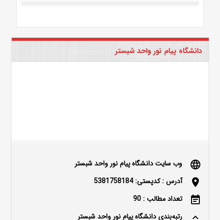
دانشگاه پیام نور واحد شبستر
وب سایت دانشگاه پیام نور واحد شبستر
language
آدرس : کدپستی: 5381758184
location_on
تعداد مطالب : 90
event_note
رتبه‌بندی دانشگاه پیام نور واحد شبستر
keyboard_arrow_up