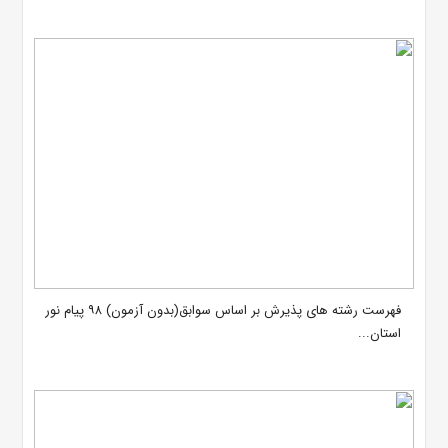
فهرست رشته های پذیرش بر اساس سوابق(بدون آزمون) ۹۸ پیام نور
استان...