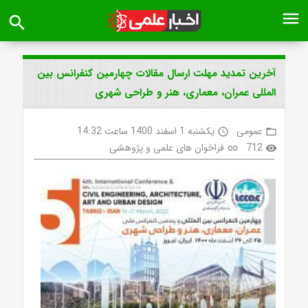
menu
search
آخرین تمدید مهلت ارسال مقالات چهارمین کنفرانس بین
المللی عمران، معماری، هنر و طراحی شهری
عمومی
یکشنبه 1 اسفند 1400 ساعت 14:32
access_time
folder_open
712
فراخوان های علمی و پژوهشی
link
visibility