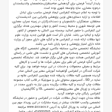
پایدار آینده”
فرصتی برای گردهمایی صاحبنظران،متخصصان واندیشمندان
درحوزه معماری، سازه وتوسعه شهری بوده است.
با توجه به اعلام دبیرخانه کنفرانس ایجاد فرصتی مناسب برای تبادل
اطلاعات و ارایه دستاوردهای نوین پژوهشی واجرایی بین اندیشمندان،
محققان، صنعتگران، دانشجویان و دست‌اندرکاران در زمینه عمران، معماری،
هنر، توسعه شهری و محیط زیست کشور و جهان مهمترین هدف برگزاری
این کنفرانس با حضور اساتید برجسته بین المللی به خصوص از کشور
ترکیه و ایتالیا می باشد. شایان ذکر است طبق قوانین جدید وزارت علوم
تنها مقالات ارائه شده در کنفرانس ها و کنگره های دارای مجوز آن وزارت
خانه دارای امتیاز پژوهشی و نمره پایان نامه می باشند.
نمایشگاه تخصصی جانبی، مسابقه عکاسی، تورهای تخصصی، کارگاه های
آموزشی تخصصی وسخنرانی های کلیدی و نشست های علمی در راستای
این کنفرانس همانند دوره های قبلی برگزار خواهند شد. نمایشگاه تخصصی
جانبی کنگره فرصتی کم نظیر برای معرفی شرکت ها و کسب و کارهای
مرتبط و معرفی محصولات و خدمات در این عرصه خواهد بود. برای کلیه
شرکت کنندگان در کنفرانس گواهینامه آموزشی معتبر بین المللی صادر
گردیده همچنین کلیه مقالات پذیرفته شده چهارمین کنفرانس علاوه بر
نمایه در SID ، کنسرسیوم محتوای ملی و سیویلیکا در قالب کتاب مجموعه
مقالات چاپ گردیده و کلیه مقالات برگزیده بدون نیاز به داوری مجدد در
نشریات و ژورنال های معتبرپژوهشی، تخصصی ،ISI و ISCپشتیبان
کنفرانس رایگان چاپ خواهند گردید.
علاقه مندان جهت ارسال مقالات، شرکت در کنفرانس و حضور در نمایشگاه
تخصصی وکسب اطلاعات بیشتر در زمینه مشارکت در این رویداد مهم بین
المللی می توانند
به پورتال کنگره به آدرس
www.۵iccacs.ir
مراجعه
نموده
و یا با دبیرخانه کنفرانس به شماره ۰۴۱۳۳۳۷۹۹۲۹ تماس حاصل