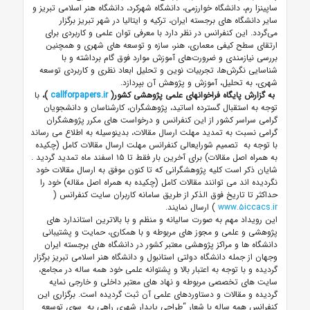
ساپینزا رم، دانشگاه خوارزمی، دانشگاه شهرکرد، دانشگاه هنر اسلامی تبریز و
سایر دانشگاه های برجسته ایران، ترکیه و ایتالیا در شهر تبریز برگزار
می‌گردد. این کنفرانس در نظر دارد با معرفی توان علمی و کاربردی برای
ارتقای سطح کیفی معماری، هنر، سازه و توسعه های شهری و همچنین
بررسی نیازمندی و ضرورت‌های آموزش موارد فوق گام برداشته و با
شناسایی نگرش‌ها، تجربیات نوین و تحلیل ابعاد نظری و کاربردی توسعه
شهری، به تحلیل، آموزش و پژوهش آن بپردازد.
‌‌
به گزارش پایگاه فراخوانهای علمی پژوهشی کشور(
callforpapers.ir
)،
‌با
توجه به استقبال گسترده اساتید، پژوهشگران، کارشناسان و دانشجویان
گرامی سراسر کشور از این کنفرانس و درخواست های مکرر پژوهشگران
گرامی نسبت به تمدید مهلت ارسال مقالات، بدینوسیله به اطلاع می رساند
با توجه به تصمیم شورایعالی کنفرانس مهلت ارسال مقالات کامل (چکیده
به همراه اصل مقالات) برای آخرین بار فقط تا ۱۵ اسفند ماه تمدید گردید
.
شایان ذکر است کلیه پژوهشگرانی که تا کنون موفق به ارسال مقالات خود
نگردیده اند می توانند مقالات کامل (چکیده به همراه اصل مقاله) خود را
حداکثر تا تاریخ فوق الذکر از طریق سامانه کاربران سایت کنفرانس (
www.۵iccacs.ir
)
ارسال نمایند.
این رویداد مهم به صورت سالیانه و منظم و با بالاترین استاندارد های
پژوهشی و علمی و مجوز های مربوطه و با همکاری، حمایت و پشتیبانی
دانشگاه ها و مراکز پژوهشی معتبر کشور در دانشگاه های برجسته ایران
وجهان از جمله دانشگاه دولتی استانبول و دانشگاه هنر اسلامی تبریز برگزار
گردیده و با توجه به اعتبار بالا و پشتوانه علمی خود همه ساله در مجامع،
سایت های تخصصی مربوطه و نهاد های معتبر داخلی و خارجی نمایه
گردیده و مقالات و دستاوردهای علمی آن ثبت گردیده است.
برگزاری این
کنفرانس همه ساله با شعار
“طراحی پایدار شهری راهی به سوی توسعه