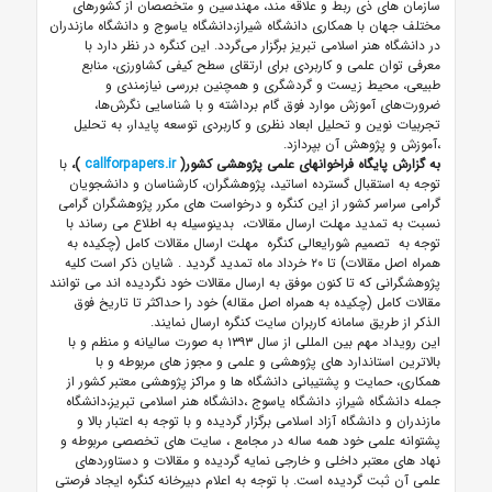
سازمان های ذی ربط و علاقه مند، مهندسین و متخصصان از کشورهای
مختلف جهان با همکاری دانشگاه شیراز،دانشگاه یاسوج و دانشگاه مازندران
در دانشگاه هنر اسلامی تبریز برگزار می‌گردد. این کنگره در نظر دارد با
معرفی توان علمی و کاربردی برای ارتقای سطح کیفی کشاورزی، منابع
طبیعی، محیط زیست و گردشگری و همچنین بررسی نیازمندی و
ضرورت‌های آموزش موارد فوق گام برداشته و با شناسایی نگرش‌ها،
تجربیات نوین و تحلیل ابعاد نظری و کاربردی توسعه پایدار، به تحلیل
،آموزش و پژوهش آن بپردازد.
به گزارش پایگاه فراخوانهای علمی پژوهشی کشور(
callforpapers.ir
)،
‌‌با
توجه به استقبال گسترده اساتید، پژوهشگران، کارشناسان و دانشجویان
گرامی سراسر کشور از این کنگره و درخواست های مکرر پژوهشگران گرامی
نسبت به تمدید مهلت ارسال مقالات، بدینوسیله به اطلاع می رساند
با
توجه به تصمیم شورایعالی کنگره مهلت ارسال مقالات کامل (چکیده به
همراه اصل مقالات) تا ۲۰ خرداد ماه تمدید گردید
.
شایان ذکر است کلیه
پژوهشگرانی که تا کنون موفق به ارسال مقالات خود نگردیده اند می توانند
مقالات کامل (چکیده به همراه اصل مقاله) خود را حداکثر تا تاریخ فوق
الذکر از طریق سامانه کاربران سایت کنگره ارسال نمایند.
این رویداد مهم بین المللی از سال ۱۳۹۳ به صورت سالیانه و منظم و با
بالاترین استاندارد های پژوهشی و علمی و مجوز های مربوطه و با
همکاری، حمایت و پشتیبانی دانشگاه ها و مراکز پژوهشی معتبر کشور از
جمله دانشگاه شیراز، دانشگاه یاسوج ،دانشگاه هنر اسلامی تبریز،دانشگاه
مازندران و دانشگاه آزاد اسلامی برگزار گردیده و با توجه به اعتبار بالا و
پشتوانه علمی خود همه ساله در مجامع ، سایت های تخصصی مربوطه و
نهاد های معتبر داخلی و خارجی نمایه گردیده و مقالات و دستاوردهای
علمی آن ثبت گردیده است. با توجه به اعلام دبیرخانه کنگره ایجاد فرصتی