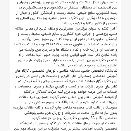
مناسب برای تبادل اطلاعات و ارایه دستاوردهای نوین پژوهشی واجرایی
بین اندیشمندان، محققان، صنعتگران، دانشجویان و دست‌اندرکاران در
زمینه کشاورزی، منابع طبیعی، محیط زیست و گردشگری کشور و جهان از
مهمترین هدف برگزاری این کنگره با حضور اساتید برجسته بین المللی به
خصوص از کشور ایتالیا و ترکیه می باشد.
”
این کنگره به عنوان بزرگترین، معتبرترین و منظم ترین گردهمایی سالانه
علمی، پژوهشی و اجرایی حوزه کشاورزی، منابع طبیعی، محیط زیست و
گردشگری خاورمیانه در کشور ایران بوده که دارای مجوز رسمی برگزاری از
وزارت علوم، تحقیقات و فناوری به شماره ۷۶۸۶۸۶۹ بوده و لذا تحت تایید
و حمایت آن وزارت خانه و تمام دانشگاه ها و سازمان های وابسته می
باشد.شایان ذکر است طبق قوانین جدید وزارت علوم تنها مقالات ارائه
شده در کنگره های بین المللی با سابقه و دارای مجوز وزارت علوم دارای
امتیاز پژوهشی و نمره پایان نامه می باشند.
”
نمایشگاه تخصصی جانبی، مسابقه عکاسی ، تورهای تخصصی ، کارگاه های
آموزشی تخصصی وسخنرانی های کلیدی و نشست های علمی در راستای
این کنگره برگزار خواهند شد. نمایشگاه تخصصی جانبی کنگره فرصتی کم
نظیر برای معرفی شرکت ها و کسب و کارهای مرتبط و معرفی محصولات و
خدمات در این عرصه خواهد بود. برای کلیه شرکت کنندگان در کنگره
گواهینامه آموزشی معتبر بین المللی صادر گردیده همچنین کلیه مقالات
پذیرفته شده کنگره علاوه بر نمایه درSID، کنسرسیوم محتوای ملی و
سیویلیکا در قالب کتاب مجموعه مقالات چاپ گردیده و کلیه مقالات برگزیده
بدون نیاز به داوری مجدد در نشریات و ژورنال های معتبرپژوهشی،
تخصصی ،ISI و ISCپشتیبان کنگره رایگان چاپ خواهند گردید.
علاقه مندان جهت ارسال مقالات، شرکت در کنگره و حضور در نمایشگاه
تخصصی وکسب اطلاعات بیشتر در زمینه مشارکت در این رویداد مهم بین