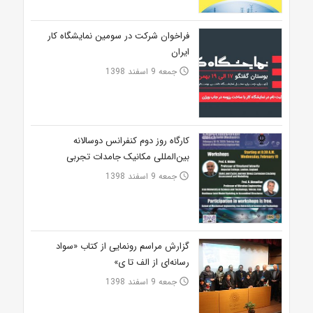
فراخوان شرکت در سومین نمایشگاه کار
ایران‎
جمعه 9 اسفند 1398
access_time
کارگاه روز دوم کنفرانس دوسالانه
بین‌المللی مکانیک جامدات تجربی
جمعه 9 اسفند 1398
access_time
گزارش مراسم رونمایی از کتاب «سواد
رسانه‌ای از الف تا ی»
جمعه 9 اسفند 1398
access_time