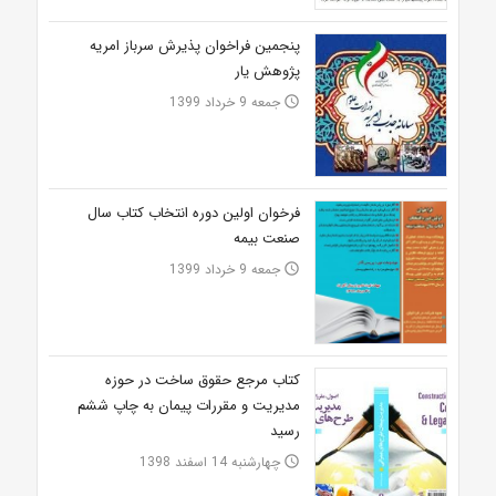
پنجمین فراخوان پذیرش سرباز امریه
پژوهش یار
جمعه 9 خرداد 1399
access_time
فرخوان اولین دوره انتخاب کتاب سال
صنعت بیمه
جمعه 9 خرداد 1399
access_time
کتاب مرجع حقوق ساخت در حوزه
مدیریت و مقررات پیمان به چاپ ششم
رسید
چهارشنبه 14 اسفند 1398
access_time