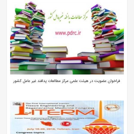
فراخوان عضویت در هیئت علمی مرکز مطالعات پدافند غیر عامل کشور