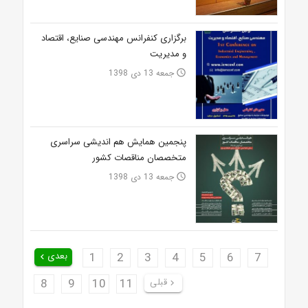
برگزاری کنفرانس مهندسی صنایع، اقتصاد
و مدیریت
جمعه 13 دی 1398
access_time
پنجمین همایش هم اندیشی سراسری
متخصصان مناقصات کشور
جمعه 13 دی 1398
access_time
7
6
5
4
3
2
1
بعدی
keyboard_arrow_left
قبلی
11
10
9
8
keyboard_arrow_right