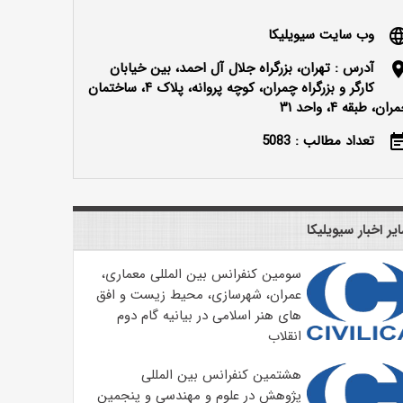
وب سایت سیویلیکا
langu
آدرس : تهران، بزرگراه جلال آل احمد، بین خیابان
locatio
کارگر و بزرگراه چمران، کوچه پروانه، پلاک ۴، ساختمان
ران، طبقه ۴، واحد ۳۱
تعداد مطالب : 5083
event_n
یر اخبار سیویلیکا
سومین کنفرانس بین المللی معماری،
عمران، شهرسازی، محیط زیست و افق
های هنر اسلامی در بیانیه گام دوم
انقلاب
هشتمین کنفرانس بین المللی
پژوهش در علوم و مهندسی و پنجمین