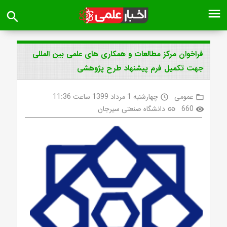
menu
search
فراخوان مرکز مطالعات و همکاری های علمی بین المللی
جهت تکمیل فرم پیشنهاد طرح پژوهشی
عمومی
چهارشنبه 1 مرداد 1399 ساعت 11:36
access_time
folder_open
660
دانشگاه صنعتی سیرجان
link
visibility