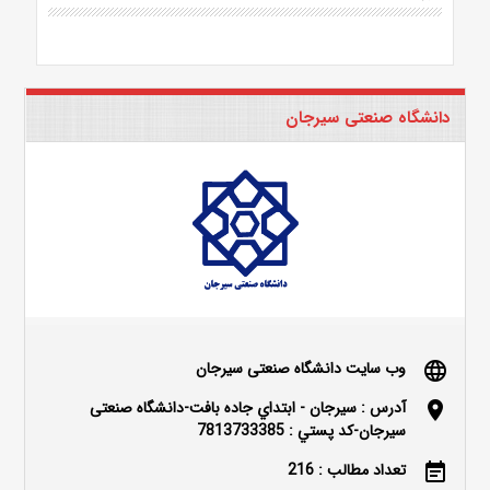
دانشگاه صنعتی سیرجان
وب سایت دانشگاه صنعتی سیرجان
language
آدرس : سيرجان - ابتداي جاده بافت-دانشگاه صنعتی
location_on
سیرجان-کد پستي : 7813733385
تعداد مطالب : 216
event_note