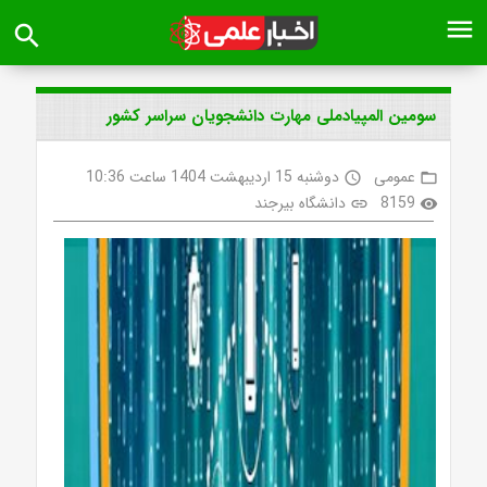
menu
search
سومین المپیادملی مهارت دانشجویان سراسر کشور
عمومی
دوشنبه 15 اردیبهشت 1404 ساعت 10:36
access_time
folder_open
8159
دانشگاه بیرجند
link
visibility