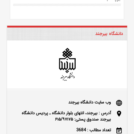
دانشگاه بیرجند
وب سایت دانشگاه بیرجند
language
آدرس : بیرجند، انتهای بلوار دانشگاه ـ پردیس دانشگاه
location_on
بیرجند صندوق پستی: ۶۱۵/۹۷۱۷۵
تعداد مطالب : 3684
event_note