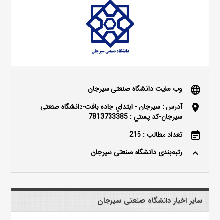
وب سایت دانشگاه صنعتی سیرجان
language
آدرس : سيرجان - ابتداي جاده بافت-دانشگاه صنعتی
location_on
سیرجان-کد پستي : 7813733385
تعداد مطالب : 216
event_note
رتبه‌بندی دانشگاه صنعتی سیرجان
keyboard_arrow_up
سایر اخبار دانشگاه صنعتی سیرجان