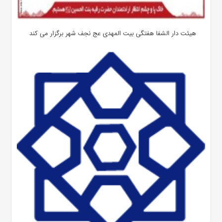
هیئت دار الشفا هفتگی بیت المهدی عج نجف شهر برگزار می کند