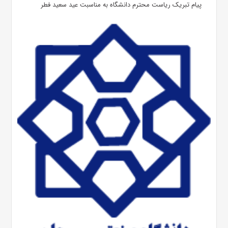
پیام تبریک ریاست محترم دانشگاه به مناسبت عید سعید فطر