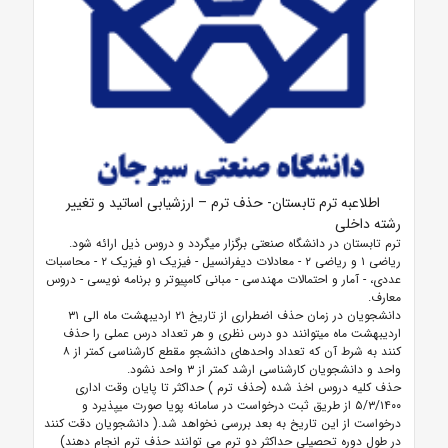
اطلاعبه ترم تابستان- حذف ترم – ارزشیابی اساتید و تغییر
رشته داخلی
ترم تابستان در دانشگاه صنعتی برگزار می­گردد و دروس ذیل ارائه شود.
ریاضی ۱ و ریاضی ۲ - معادلات دیفرانسیل - فیزیک ۱و فیزیک ۲ - محاسبات
عددی، - آمار و احتمالات مهندسی - مبانی کامپیوتر و برنامه نویسی - دروس
معارف.
دانشجویان در زمان حذف اضطراری از تاریخ ۲۱ اردیبهشت ماه الی ۳۱
اردیبهشت ماه می­توانند دو درس نظری و هر تعداد درس عملی را حذف
کنند به شرط آن که تعداد واحدهای دانشجو مقطع کارشناسی کمتر از ۸
واحد و دانشجویان کارشناسی ارشد کمتر از ۳ واحد نشود.
حذف کلیه دروس اخذ شده (حذف ترم ) حداکثر تا پایان وقت اداری
۵/۳/۱۴۰۰ از طریق ثبت درخواست در سامانه پویا صورت می­پذیرد و
درخواست از این تاریخ به بعد بررسی نخواهد شد.( دانشجویان دقت کنند
در طول دوره تحصیلی حداکثر دو ترم می توانند حذف ترم انجام دهند)