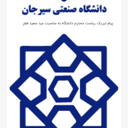
پیام تبریک ریاست محترم دانشگاه به مناسبت عید سعید فطر