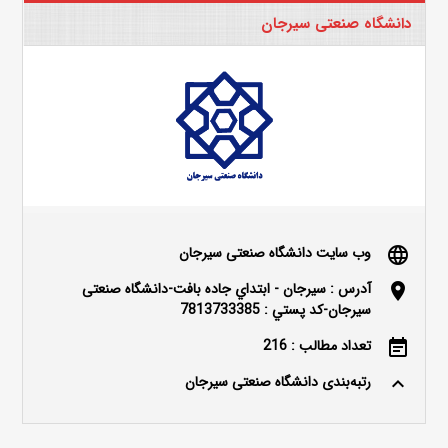
دانشگاه صنعتی سیرجان
وب سایت دانشگاه صنعتی سیرجان
language
آدرس : سيرجان - ابتداي جاده بافت-دانشگاه صنعتی
location_on
سیرجان-کد پستي : 7813733385
تعداد مطالب : 216
event_note
رتبه‌بندی دانشگاه صنعتی سیرجان
keyboard_arrow_up