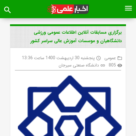
menu
search
برگزاری مسابقات آنلاین اطلاعات عمومی ورزشی
دانشگاهیان و موسسات آموزش عالی سراسر کشور
عمومی
پنجشنبه 30 اردیبهشت 1400 ساعت 13:36
access_time
folder_open
805
دانشگاه صنعتی سیرجان
link
visibility