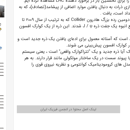
 را برای نخستین بار در برخورد دهنده
LHC
مشاهده کرده ایم.
ازی ذرات به دنبال یافتن موارد اضافی از پیشامد(تصادف)، که به
یداد است، یافت
.
دومین رده بزرگ هادرون
Collider
که به ترتیب از سال ۲۰۰۹ تا
ψ
J /
شدند. این ذره از یک کوارک افسون
رد است که آستانه معمول برای ادعای یافتن یک ذره جدید است و
ر کوارک افسون پیش‌بینی می شوند.
آیا ذره جدید و یک "تتراکوارک واقعی" است ، یعنی سیستم
پیوند سست در یک ساختار مولکولی مانند قرار دارند. به هر
 مدل های کرومودینامیک کوانتومی و نظریه نیروی قوی را
لینک اصل محتوا در انجمن فیزیک ایران