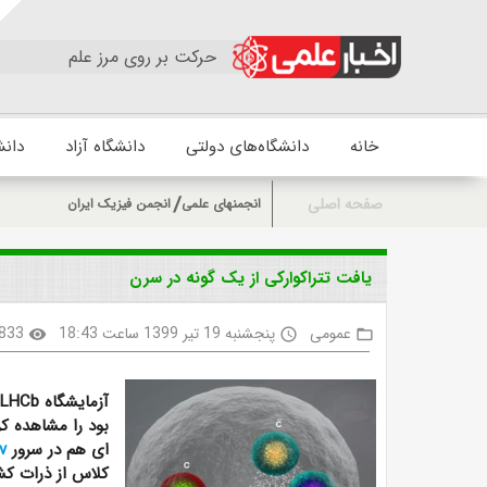
حرکت بر روی مرز علم
خانه
دانشگاه‌های دولتی
دانشگاه آزاد
دانش
صفحه اصلی
انجمنهای علمی
انجمن فیزیک ایران
یافت تتراکوارکی از یک گونه در سرن
عمومی
پنجشنبه 19 تیر 1399 ساعت 18:43
833
visibility
access_time
folder_open
آزمایشگاه
LHCb
بود را مشاهده کر
ای هم در سرور
v
کلاس از ذرات ک