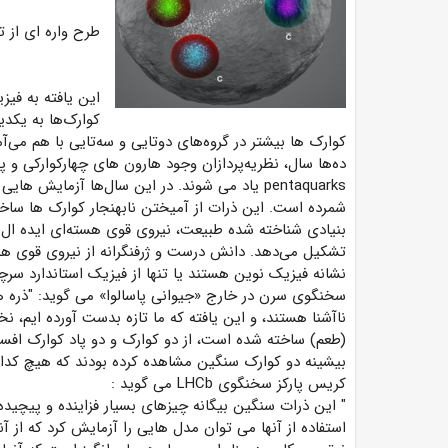
طرح واره ای از 
این یافته به فیز
کوارک‌ها
به یکدی
کوارک ها بیشتر در گروه‌های دوتایی و سه‌تایی با هم می‌آم
ده‌ها سال، نظریه‌پردازان وجود هارون های چهارکوارکی و پن
pentaquarks
یاد می شوند. در این سال‌ها آزمایش هایی 
شمرده است. این ذرات از آمیختن نابهنجار کوارک ها ساخت
بنیادی شناخته شده طبیعت، نیروی قوی هسته‌ای ایده ال ا
تشکیل می‌دهد. دانش درست و ژرفنگرانه از نیروی قوی همچ
نشانه فیزیک نوین هستند یا تنها از فیزیک استاندارد 
سخنگوی سرن در خارج «جیوانی پاسالوا» می گوید: "ذره ه
ناآشنا هستند، و این یافته که ما تازه بدست آورده ایم،
(طعم) ساخته شده است، از دو کوارک و دو پاد کوارک افس
بیشینه دو کوارک سنگین مشاهده کرده بودند که هیچ کدام
کریس پارکز سخنگوی
LHCb
می گوید
:
"
این ذرات سنگین بیگانه چیزهای بسیار فزاینده و پیچیده
استفاده از آنها می توان مدل هایی را آزمایش کرد که از آ