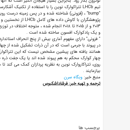
نوترون بکار رود. بنابراین بسیار هیجان انگیز است که آنها
تیم
LHCb
تتراکوارک نوین را با استفاده از تکنیک آشکارس
"bump"
، (فزونی) شناخته شده و در پس زمینه درست رو
پژوهشگران با کاوش داده های کامل
LHCb
از نخستین و 
۲۰۱۳ و از ۲۰۱۵ تا ۲۰۱۸ انجام شده ، متوجه اختلاف در توزیع انبوه یک جفت ذره
و یک پادکوارک افسون ساخته شده است
.
"
فزونی" دارای مفهوم آماری بیش از پنج انحراف استاندا
در پیوند با جرمی است که در آن ذرات تشکیل شده از چها
همانند یافته های پیشین مشخص نیست که این تتراکوارک 
چهار کوارک محکم به هم پیوند شده اند یا یک جفت ذره با 
روی، تتراکاروارک نوین به نظریه پردازان کمک می کند تا
بیازمایند
.
منبع خیر:
وبگاه سرن
ترجمه و تهیه خبر:
فرشاداشکبوس
برچسب ها