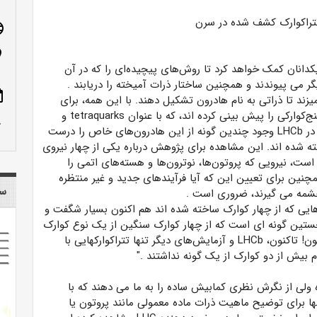
تتراکوارک کشف شده در سرن
age
n_on
یکدانان کمک خواهد کرد تا روش‌های پیچیده‌ای را که در آن
گر می پیوندند
و همچنین ساختار ذرات آمیخته را دریابند
.
ote
یزند تا ذراتی به نام هادرون تشکیل دهند. با این همه، برای
ج‌کوارکی را پیش بینی کرده اند، که با
عنوان
tetraquarks
و
row_up
در
LHCb
وجود چندین گونه از این هادرون‌های خاص را درست
ه شده اند. این مشاهده برای پژوهش درباره یکی از چهار نیروی
ست، نیرویی که پروتون‌ها، نوترون‌ها و هسته‌های اتمی را
نین برای تعیین این که آیا فرآیندهای جدید و غیر منتظره
سا
سرچشمه می گیرند، ضروری است
.
ایی که از چهار کوارک ساخته شده اند هم اکنون بسیار شگفت و
 نخستین گونه ای است که از چهار کوارک سنگین از یک نوع کوارک
ون! تاکنون،
LHCb
و آزمایش‌های دیگر تنها تتراکوارکهایی با
 بیش از دو کوارک از یک گونه نداشتند
."
 ولی از نگرش نظری کمابیش ساده را به ما می دهند که با
نها برای توضیح ماهیت ذرات ماده معمولی مانند پروتون یا