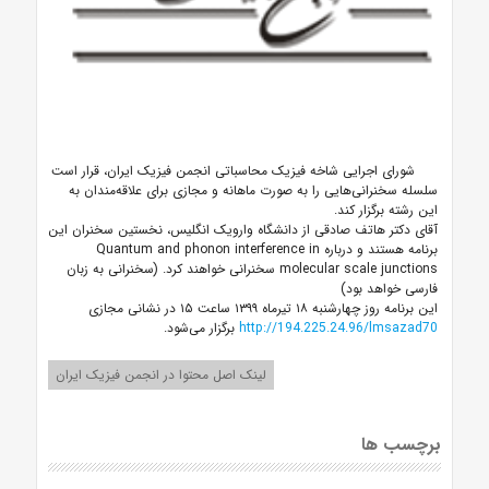
شورای اجرایی شاخه فیزیک محاسباتی انجمن فیزیک ایران، قرار است
سلسله‌ سخنرانی‌هایی را به صورت ماهانه و مجازی برای علاقه‌مندان به
این رشته برگزار کند.
آقای دکتر هاتف صادقی از دانشگاه وارویک انگلیس، نخستین سخنران این
برنامه هستند و درباره
Quantum and phonon interference in
molecular scale junctions
سخنرانی خواهند کرد. (سخنرانی به زبان
فارسی خواهد بود)
این برنامه روز چهارشنبه ۱۸ تیرماه ۱۳۹۹ ساعت ۱۵ در نشانی مجازی
http://194.225.24.96/lmsazad70
برگزار می‌شود.
لینک اصل محتوا در انجمن فیزیک ایران
برچسب ها