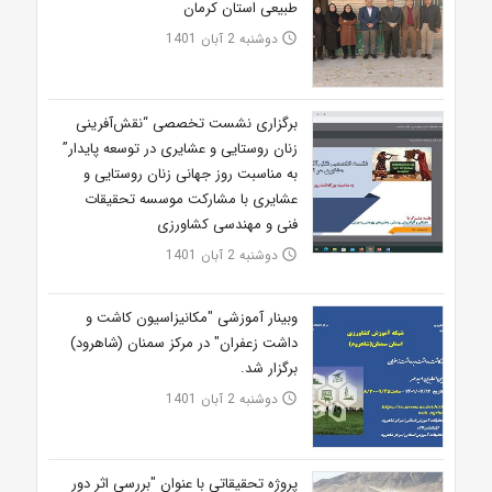
طبیعی استان کرمان
دوشنبه 2 آبان 1401
access_time
برگزاری نشست تخصصی “نقش‌آفرینی
زنان روستایی و عشایری در توسعه پایدار”
به مناسبت روز جهانی زنان روستایی و
عشایری با مشارکت موسسه تحقیقات
فنی و مهندسی کشاورزی
دوشنبه 2 آبان 1401
access_time
وبینار آموزشی "مکانیزاسیون کاشت و
داشت زعفران" در مرکز سمنان (شاهرود)
برگزار شد.
دوشنبه 2 آبان 1401
access_time
پروژه تحقیقاتی با عنوان "بررسی اثر دور