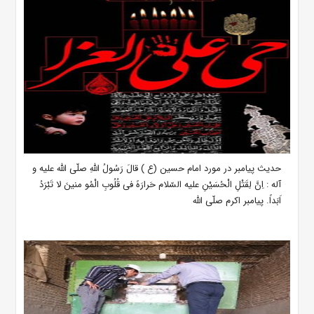
حدیث پیامبر در مورد امام حسین (ع ) قالَ رَسُولُ اللّهِ صلّى اللّه علیه و
آله : اِنَّ لِقَتْلِ الْحُسَیْنِ علیه السّلام حَرارَهً فى قُلُوبِ الْمُو منینَ لا تَبْرَدُ
اَبَداً. پیامبر اکرم صلّى اللّه