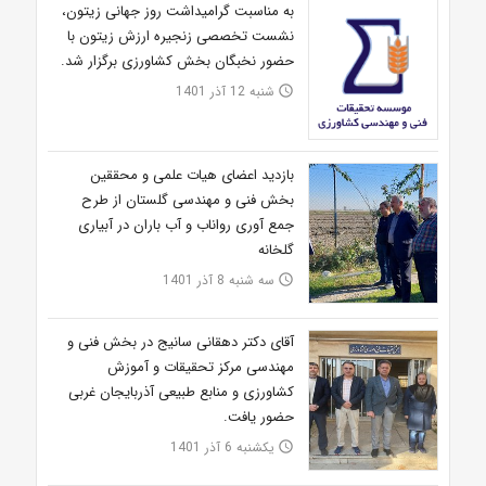
به مناسبت گرامیداشت روز جهانی زیتون،
نشست تخصصی زنجیره ارزش زیتون با
حضور نخبگان بخش کشاورزی برگزار شد.
شنبه 12 آذر 1401
access_time
بازدید اعضای هیات علمی و محققین
بخش فنی و مهندسی گلستان از طرح
جمع آوری رواناب و آب باران در آبیاری
گلخانه
سه شنبه 8 آذر 1401
access_time
آقای دکتر دهقانی سانیج در بخش فنی و
مهندسی مرکز تحقیقات و آموزش
کشاورزی و منابع طبیعی آذربایجان غربی
حضور یافت.
یکشنبه 6 آذر 1401
access_time