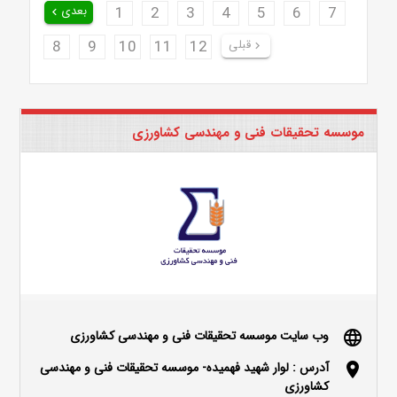
7
6
5
4
3
2
1
بعدی
keyboard_arrow_left
قبلی
12
11
10
9
8
keyboard_arrow_right
موسسه تحقیقات فنی و مهندسی کشاورزی
وب سایت موسسه تحقیقات فنی و مهندسی کشاورزی
language
آدرس : لوار شهید فهمیده- موسسه تحقیقات فنی و مهندسی
location_on
کشاورزی