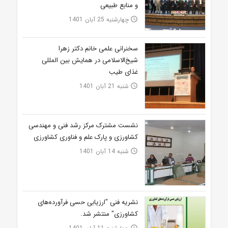
و منابع طبیعی
چهارشنبه 25 آبان 1401
access_time
سخنرانی علمی خانم دکتر زهرا
شیخ‌الاسلامی در همایش بین المللی
غذای طیب
شنبه 21 آبان 1401
access_time
نشست مشترک مرکز رشد فنی و مهندسی
کشاورزی و پارک علم و فناوری کشاورزی
شنبه 14 آبان 1401
access_time
نشریه فنی "ارزیابی حسی فرآورده‌های
کشاورزی" منتشر شد.
access_time