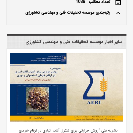
تعداد مطالب : 1088
event_note
رتبه‌بندی موسسه تحقیقات فنی و مهندسی کشاورزی
keyboard_arrow_up
سایر اخبار موسسه تحقیقات فنی و مهندسی کشاورزی
نشریه فنی "روش حرارتی برای کنترل آفات انباری در ارقام خرمای