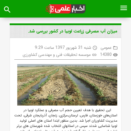
menu
search
میزان آب مصرفی زراعت لوبیا در کشور بررسی شد.
عمومی
شنبه 31 شهریور 1397 ساعت 9:29
access_time
folder_open
14380
موسسه تحقیقات فنی و مهندسی کشاورزی
link
visibility
این تحقیق با هدف تعیین حجم آب مصرفی و عملکرد لوبیا در
استان‌های خوزستان، فارس، لرستان،مرکزی، زنجان، آذربایجان شرقی، تحت
مدیریت کشاورزان اجرا شد. بدین منظور ابتدا استان های اصلی تولید
لوبیا شناسایی شدند سپس در استانهای انتخاب شده شهرستان های برتر