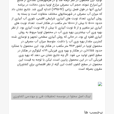
تولید این محصول در نظر گرفته شد و در هرشهرستان تعدادی از منابع
آبی/مزارع نمونه، حجم آب مصرفی مزارع لوبیا بدون دخالت در برنامه
آبیاری آنها در طول فصل زراعی (۹۶-۱۳۹۵) اندازه گیری شد. نتایج نشان داد
که میزان آب مصرفی در شهرستانهای مختلف متفاوت است و بسته به
روش آبیاری، تعداد نوبت های آبیاری، شرایطی اقلیمی، شوری آب آبیاری از
حدود ۵۰۰۰ تا بیش از ۱۵۰۰۰ متر مکعب در هکتار است. تعداد نوبت های
آبیاری نیز متغییر و از ۵ نوبت آبیاری تا بیش از ۲۵ نوبت آبیاری بود. از نظر
بهره وری آب بیشترین بهره وری آب در محصول لوبیا مربوط به روش
آبیاری قطره ای بود، در حالی که روش آبیاری سطحی تجهیز و نوسازی شده
کمترین مقدار بهره وری آب را داشت. متوسط میزان آب مصرفی در
محصول لوبیا در کشور ۹۹۱۳ متر مکعب در هکتار بود. این محصول با عملکرد
حدود ۲/۵۵تن در هکتار و بهره وری فیزیکی ۰/۲۹ کیلوگرم در هکتار در
سطح کشور تولید می شود. اگر چه نتایج نشان می دهد که بهره وری
فیزیکی آب در این محصول پایین است، لیکن با توجه به قیمت این
محصول در سطح کشور، کشت این گیاه از نظر اقتصادی برای کشاورزان
مقرون بصرفه است.
لینک اصل محتوا در موسسه تحقیقات فنی و مهندسی کشاورزی
برچسب ها