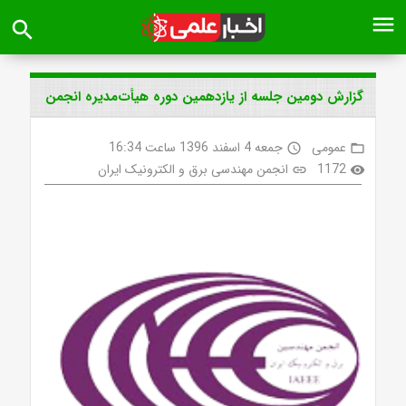
menu
search
گزارش دومین جلسه از یازدهمین دوره هیأت‌مدیره انجمن
عمومی
جمعه 4 اسفند 1396 ساعت 16:34
access_time
folder_open
1172
انجمن مهندسی برق و الکترونیک ایران
link
visibility