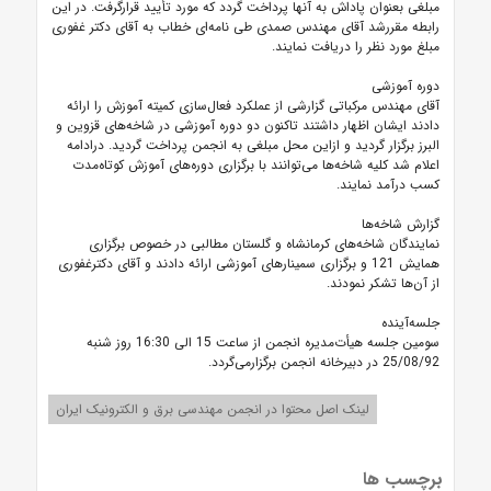
مبلغی بعنوان پاداش به آنها پرداخت گردد که مورد تأیید قرارگرفت. در این
رابطه مقررشد آقای مهندس صمدی طی نامه‌ای خطاب به آقای دکتر غفوری
مبلغ مورد نظر را دریافت نمایند.
دوره آموزشی
آقای مهندس مرکباتی گزارشی از عملکرد فعال‌سازی کمیته آموزش را ارائه
دادند ایشان اظهار داشتند تاکنون دو دوره آموزشی در شاخه‌های قزوین و
البرز برگزار گردید و ازاین محل مبلغی به انجمن پرداخت گردید. درادامه
اعلام شد کلیه شاخه‌ها می‌توانند با برگزاری دوره‌های آموزش کوتاه‌مدت
کسب درآمد نمایند.
گزارش شاخه‌ها
نمایندگان شاخه‌های کرمانشاه و گلستان مطالبی در خصوص برگزاری
همایش 121 و برگزاری سمینارهای آموزشی ارائه دادند و آقای دکترغفوری
از آن‌ها تشکر نمودند.
جلسه‌آینده
سومین جلسه هیأت‌مدیره انجمن از ساعت 15 الی 16:30 روز شنبه
25/08/92 در دبیرخانه انجمن برگزارمی‌گردد.
لینک اصل محتوا در انجمن مهندسی برق و الکترونیک ایران
برچسب ها