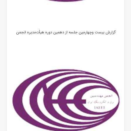
گزارش بیست وچهارمین جلسه از دهمین دوره هیأت‌مدیره انجمن