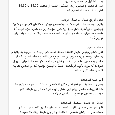
زمان تشکیل جلسه هیأت‌مدیره
پس از بحث و بررسی، زمان تشکیل جلسه از ساعت 15:00 تا 16:30
آخرین شنبه هرماه تعیین شد.
نحوه توزیع سهام ساختمان پردیس
باتوجه به اقدامات انجام شده درخصوص فروش ساختمان انجمن در شهرک
پردیس, مقررگردید اصل مبلغ پرداختی سهامداران به همراه سود سهام که
باتوجه به میزان سرمایه و زمان پرداخت محاسبه می‌گردد بین سهامداران
توزیع گردد.
مجله انجمن
آقای دکترقره‌پتیان اظهار داشتند مجله شماره دو از جلد 10 مربوط به پائیز و
زمستان توسط وزارت علوم دردست چاپ می‌باشد و مجله شماره یک از
جلد یازدهم نیز آماده می‌باشد. ایشان در ادامه درخواست 80 میلیون ریال
نمودند که مورد تأیید قرارگرفت. ضمناً به‌ایشان توصیه‌شد در کاهش هزینه
انتشارمجله تلاش نمایند.
آیین‌نامه انتخابات
به جهت مشارکت بیشتر نمایندگان شاخه‌های مختلف در هیأت مرکزی مقرر
شد آئین‌نامه خاصی برای این منظور تهیه شود که دراین رابطه آقای
مهندس صمدی موضوع را پیگیری می‌نماید.
پاداش به دست اندرکاران انتخابات
آقای مهندس صمدی اظهار داشتند در جریان برگزاری کنفرانس تعدادی از
کارشناسان با ایشان همکاری داشتند و در این رابطه پیشنهاد نمودند