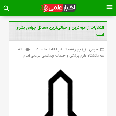
menu
search
انتخابات از مهم‌ترین و حیاتی‌ترین مسائل جوامع بشری
است
عمومی
چهارشنبه 13 تیر 1403 ساعت 5:2
433
visibility
access_time
folder_open
دانشگاه علوم پزشکی و خدمات بهداشتی درمانی ایلام
link