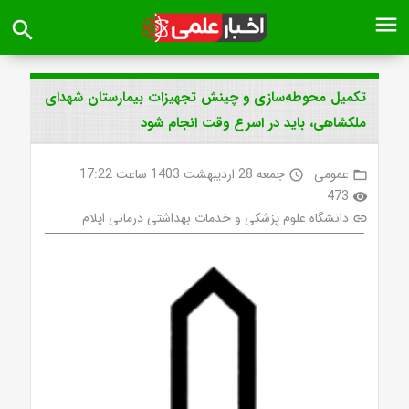
menu
search
تکمیل محوطه‌سازی و چینش تجهیزات بیمارستان شهدای
ملکشاهی، باید در اسرع وقت انجام شود
عمومی
جمعه 28 اردیبهشت 1403 ساعت 17:22
access_time
folder_open
473
visibility
دانشگاه علوم پزشکی و خدمات بهداشتی درمانی ایلام
link