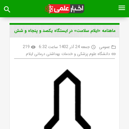
menu
search
ماهنامه «ایلام سلامت» در ایستگاه یکصد و پنجاه و شش
عمومی
جمعه 24 آذر 1402 ساعت 6:32
219
visibility
access_time
folder_open
دانشگاه علوم پزشکی و خدمات بهداشتی درمانی ایلام
link