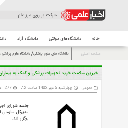
حرکت بر روی مرز علم
خانه
دانشگاه‌های دولتی
دانشگاه آزاد
دانش
صفحه اصلی
دانشگاه های علوم پزشکی
دانشگاه علوم پزشکی و
خیرین سلامت خرید تجهیزات پزشکی و کمک به بیماران بی
عمومی
چهارشنبه 5 مهر 1402 ساعت 7:2
277
nk
visibility
access_time
folder_open
جلسه شورای اجرا
مدیرکل سازمان او
برگزار شد.