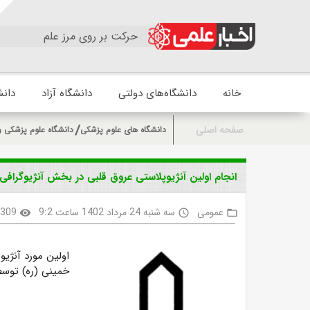
حرکت بر روی مرز علم
خانه
دانشگاه‌های دولتی
دانشگاه آزاد
دانش
صفحه اصلی
دانشگاه های علوم پزشکی
دانشگاه علوم پزشکی و
انجام اولین آنژیوپلاستی عروق قلبی در بخش آنژیوگراف
عمومی
سه شنبه 24 مرداد 1402 ساعت 9:2
309
visibility
access_time
folder_open
اولین مورد آنژی
خمینی (ره) توسط