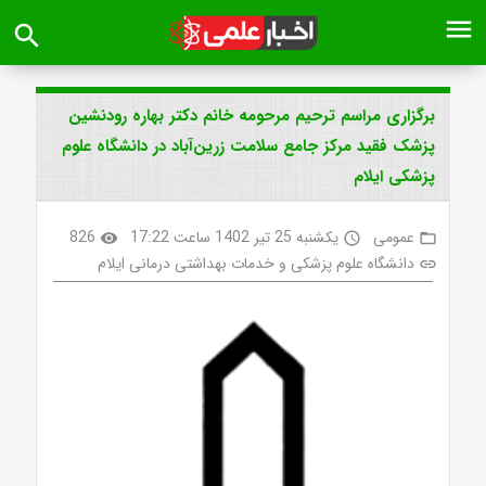
menu
search
برگزاری مراسم ترحیم مرحومه خانم دکتر بهاره رودنشین
پزشک فقید مرکز جامع سلامت زرین‌آباد در دانشگاه علوم
پزشکی ایلام
عمومی
یکشنبه 25 تیر 1402 ساعت 17:22
826
visibility
access_time
folder_open
دانشگاه علوم پزشکی و خدمات بهداشتی درمانی ایلام
link