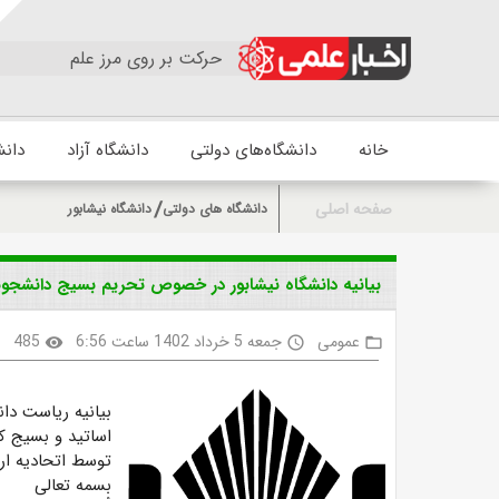
حرکت بر روی مرز علم
خانه
دانشگاه‌های دولتی
دانشگاه آزاد
دانش
صفحه اصلی
دانشگاه های دولتی
دانشگاه نیشابور
بیانیه دانشگاه نیشابور در خصوص تحریم بسیج دانشجویی
عمومی
جمعه 5 خرداد 1402 ساعت 6:56
485
k
visibility
access_time
folder_open
بیانیه ریاست دا
اساتید و بسیج ک
توسط اتحادیه ارو
بسمه تعالی