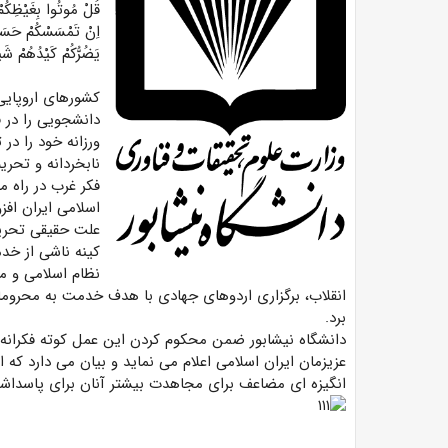
قُلْ مُوتُوا بِغَیْظِکُمْ 
اِنْ تَمْسَسْکُمْ حَسَنَهٌ
یَضُرُّکُمْ کَیْدُهُمْ شَیْئًا ا
کشورهای اروپایی 
دانشجویی را در ف
ورزانه خود را در 
نابخردانه و تحری
فکر غرب در راه م
اسلامی ایران افزو
علت حقیقی تحری
کینه ناشی از خدم
نظام اسلامی و م
انقلاب، برگزاری اردوهای جهادی با هدف خدمت به محروما
برد.
دانشگاه نیشابور ضمن محکوم کردن این عمل کوته فکرانه، 
عزیزمان ایران اسلامی اعلام‌ می نماید و بیان می دارد ک
انگیزه ای مضاعف برای مجاهدت بیشتر آنان برای پاسدا