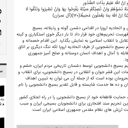
اِنَّ اللَّهَ عَلِیمٌ بِذَاتِ الصُّدُورِ
 تَسُوْهُمْ وَاِنْ تُصِبْکُمْ سَیِّئَهٌ یَفْرَحُوا بِهَا وَاِنْ تَصْبِرُوا وَتَتَّقُوا لَا
age
ِنَّ اللَّهَ بِمَا یَعْمَلُونَ مُحِیطٌ(۱۲۰)(آل عمران)
n_on
و اتحادیه اروپا در اقدامی دشمن گونه و رذیلانه، بسیج
ote
هرست تحریم‌های خود قرار داد تا بار دیگر خوی استکباری و کینه
تقابل با انقلاب اسلامی به نمایش بگذارد. این اقدام خصمانه و
row_up
م بسیج دانشجویی از طرف اتحادیه اروپا لکه ننگ دیگری بر اتاق
قابله با آمال و اهداف انسان دوستانه و صلح آمیز جمهوری
د.
م بسیج دانشجویی توسط دشمنان تاریخی مردم ایران، خشم و
سا
ات این قشر جوان و انقلابی در بسیج دانشجویی، برای انقلاب و
حرومان بوده است که از جمله آن می توان به تبیین اهداف
ن و ده ها خدمت شایسته و قابل تقدیر بسیج دانشجویی را نام
حمایت قاطعانه خود از بسیج دانشجویی را در راه اعتلای کشور
ه این تحریم سند افتخاری برای دانشجویان بسیجی ایران و سبب
شت ارزش های نظام مقدس جمهوری اسلامی ایران است.