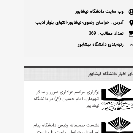
وب سایت دانشگاه نیشابور
langu
آدرس : خراسان رضوی-نیشابور-انتهای بلوار ادیب
locatio
تعداد مطالب : 369
event_n
رتبه‌بندی دانشگاه نیشابور
keyboard_ar
یر اخبار دانشگاه نیشابور
برگزاری مراسم عزاداری سرور و سالار
شهیدان، امام حسین (ع) در دانشگاه
نیشابور
نشست صمیمانه رئیس دانشگاه پیام
نور استان خراسان رضوی با ریاست