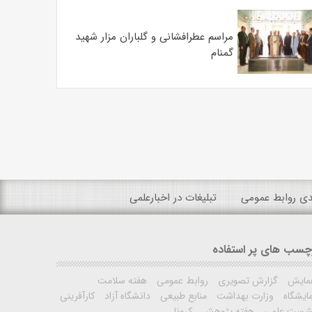
مراسم عطرافشانی و گلباران مزار شهید
گمنام
ندی روابط عمومی
تبلیغات در اخبارعلمی
چسب های پر استفاده
مایش
گزارش تصویری
روابط عمومی
هفته سلامت
ایشگاه
وزارت بهداشت
منابع طبیعی
دانشگاه آزاد
کارآفرینی
شست علمی
هفته پژوهش
کرونا