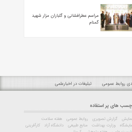
مراسم عطرافشانی و گلباران مزار شهید
گمنام
ندی روابط عمومی
تبلیغات در اخبارعلمی
چسب های پر استفاده
مایش
گزارش تصویری
روابط عمومی
هفته سلامت
ایشگاه
وزارت بهداشت
منابع طبیعی
دانشگاه آزاد
کارآفرینی
شست علمی
هفته پژوهش
کرونا