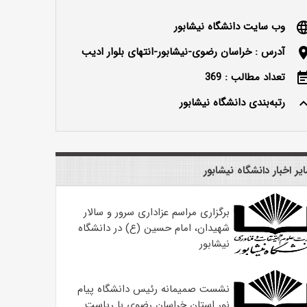
وب سایت دانشگاه نیشابور
langu
آدرس : خراسان رضوی-نیشابور-انتهای بلوار ادیب
locatio
تعداد مطالب : 369
event_n
رتبه‌بندی دانشگاه نیشابور
keyboard_ar
یر اخبار دانشگاه نیشابور
برگزاری مراسم عزاداری سرور و سالار
شهیدان، امام حسین (ع) در دانشگاه
نیشابور
نشست صمیمانه رئیس دانشگاه پیام
نور استان خراسان رضوی با ریاست