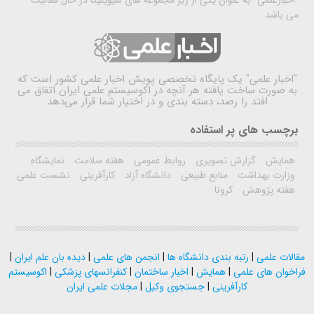
"اخبارعلمی" به عنوان یکی از زیر مجموعه های سیویلیکا در حال فعالیت
می باشد.
"اخبار علمی"
یک پایگاه تخصصی پویش اخبار علمی کشور است که
به صورت ساخت یافته هر آنچه در اکوسیستم علمی ایران اتفاق می
افتد را رصد، دسته بندی و در اختیار شما قرار می‌دهد
برچسب های پر استفاده
همایش
گزارش تصویری
روابط عمومی
هفته سلامت
نمایشگاه
وزارت بهداشت
منابع طبیعی
دانشگاه آزاد
کارآفرینی
نشست علمی
هفته پژوهش
کرونا
مقالات علمی
|
رتبه بندی دانشگاه ها
|
انجمن های علمی
|
دیده بان علم ایران
|
فراخوان های علمی
|
همایش
|
اخبار ساختمان
|
کنفرانسهای پزشکی
|
اکوسیستم
کارآفرینی
|
جستجوی وکیل
|
مجلات علمی ایران