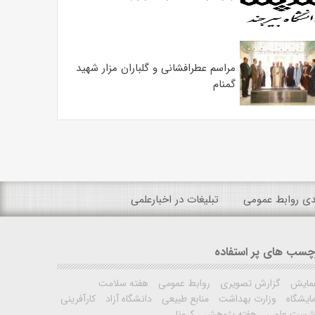
مراسم عطرافشانی و گلباران مزار شهید
گمنام
ندی روابط عمومی
تبلیغات در اخبارعلمی
چسب های پر استفاده
مایش
گزارش تصویری
روابط عمومی
هفته سلامت
ایشگاه
وزارت بهداشت
منابع طبیعی
دانشگاه آزاد
کارآفرینی
شست علمی
هفته پژوهش
کرونا