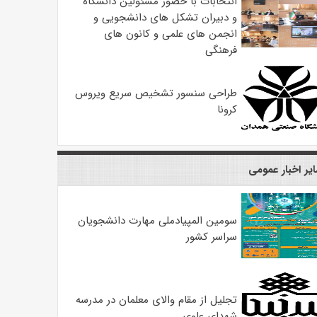
انتخابات با حضور مسئولین دانشگاه
و دبیران تشکل های دانشجویی و
انجمن های علمی و کانون های
فرهنگی
طراحی سنسور تشخیص سریع ویروس
کرونا
یر اخبار عمومی
سومین المپیادملی مهارت دانشجویان
سراسر کشور
تجلیل از مقام والای معلمان در مدرسه
شهدای علوی