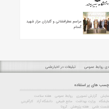
مراسم عطرافشانی و گلباران مزار شهید
گمنام
ندی روابط عمومی
تبلیغات در اخبارعلمی
چسب های پر استفاده
مایش
گزارش تصویری
روابط عمومی
هفته سلامت
ایشگاه
وزارت بهداشت
منابع طبیعی
دانشگاه آزاد
کارآفرینی
شست علمی
هفته پژوهش
کرونا