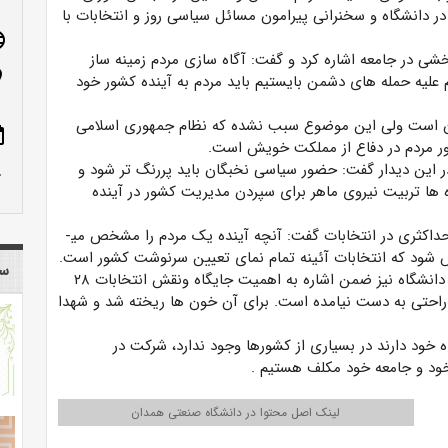
ر دانشگاه و سخنرانی پیرامون مسائل سیاسی روز و انتخابات با
age
ی در جامعه اشاره کرد و گفت: آگاه سازی مردم زمینه ساز
n_on
 علیه حمله های دشمن بایستیم باید مردم به آینده کشور خود
ران است ولی این موضوع سبب نشده که نظام جمهوری اسلامی
ote
ور مردم در دفاع از مملکت خویش است.
 این دیدار گفت: حضور سیاسی نخبگان باید پررنگ تر شود و
row_up
 ها تربیت نیروی ماهر برای سپردن مدیریت کشور در آینده
وی در پایان ضمن دعوت از همه آحاد جامعه برای شرکت حداکثری در انتخابات گفت: آنچه آینده یک مردم را مشخص می­
ش شود که انتخابات آئینه تمام نمای تعیین سرنوشت کشور است.
سا
حجت الاسلام سبحانی، نماینده نهاد مقام معظم رهبری در دانشگاه نیز ضمن اشاره به اهمیت جایگاه ونقش انتخابات ۲۸
راحتی به دست نیامده است. برای آن خون ها ریخته شد و شهدا
ه خود دارند در بسیاری از کشورها وجود ندارد، شرکت در
ود و جامعه خود مکلف هستیم .
لینک اصل محتوا در دانشگاه صنعتی همدان