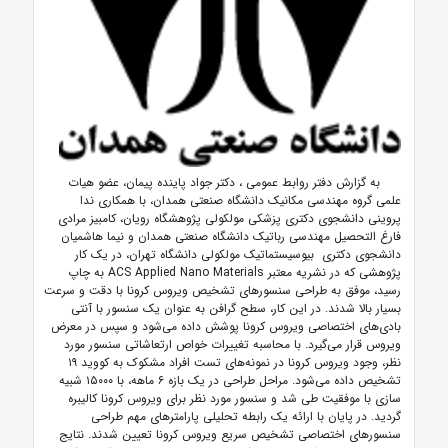
به گزارش دفتر روابط عمومی ، دکتر جواد پاینده پیمان، عضو هیات
علمی گروه مهندسی مکانیک دانشگاه صنعتی همدان، با همکاری ندا
پروینی دانشجوی دکتری پزشکی مولکولی پژوهشگاه رویان، کامبیز مرادی
فارغ التحصیل مهندسی رباتیک دانشگاه صنعتی همدان و نیما هاشمیان
دانشجوی دکتری
بیوسیستماتیک مولکولی دانشگاه تهران، در یک کار
پژوهشی که در نشریه معتبر ACS Applied Nano Materials به چاپ
رسید، موفق به طراحی سنسورهای تشخیص ویروس کرونا با دقت و سرعت
بسیار بالا شدند. در این کار، سطح گرافن به عنوان یک سنسور با آنتی
بادی‌های اختصاصی ویروس کرونا پوشش داده می‌شود و سپس در معرض
ویروس قرار می‌گیرد. با محاسبه تغییرات خواص ارتعاشاتی سنسور مورد
نظر، وجود ویروس کرونا در نمونه‌های تست افراد مشکوک به کووید ۱۹
تشخیص داده می‌شود. مراحل طراحی در یک بازه ۶ ماهه، با ۱۵۰۰۰ شبیه
سازی با موفقیت طی شد و سنسور مورد نظر برای ویروس کرونا کالیبره
گردید. در پایان با ارائه یک رابطه تحلیلی پارامتر‌های مهم طراحی
سنسور‌های اختصاصی تشخیص سریع ویروس کرونا تعیین شدند. نتایج