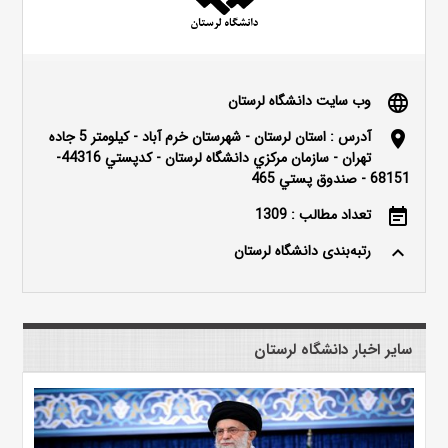
وب سایت دانشگاه لرستان
language
آدرس : استان لرستان - شهرستان خرم آباد - كيلومتر 5 جاده
location_on
تهران - سازمان مركزي دانشگاه لرستان - كدپستي 44316-
68151 - صندوق پستي 465
تعداد مطالب : 1309
event_note
رتبه‌بندی دانشگاه لرستان
keyboard_arrow_up
سایر اخبار دانشگاه لرستان