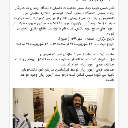
دکتر حسن نایب زاده، مدیر
تحصیلات تکمیلی
دانشگاه لرستان به خبرنگار
روابط عمومی دانشگاه لرستان، گفت: «براساس اطلاعیه سازمان امور
دانشجویان، به علت شیوع
بیماری ناشی از ویروس کووید_۱۹
و محدودیت
ظرفیت (
۵۰
درصد) در برگزاری آزمون MSRT و همچنین ضرورت شرکت در
آزمون های جامع دوره دکتری، ثبت نام با اولویت مقطع دکتری انجام می
شود».
تاریخ برگزاری:
جمعه
۱۱
مهر
۱۳۹۹ (
صبح).
تاریخ ثبت نام:
۲۴
شهریورماه
۹۹
از ساعت
۱۳
تا
۲۶
شهریورماه
۹۹
ساعت
۱۶.
سامانه ثبت نام: سامانه سجاد سازمان امور دانشجویان.
قبل از شروع ثبت نام، متقاضیان محترم نسبت به تشکیل پروفایل و ثبت
اطلاعات فردی آزمون زبان اقدام نمایند.
اطلاعات فردی آزمون زبان توسط کارشناسان سازمان امور دانشجویان،
تایید می شود؛ سپس امکان ثبت درخواست آزمون زبان وجود خواهد
داشت.