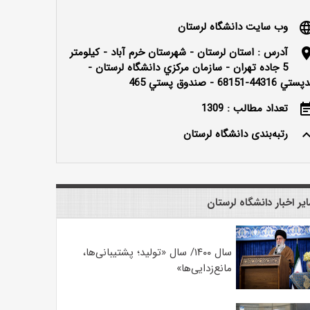
وب سایت دانشگاه لرستان
langu
آدرس : استان لرستان - شهرستان خرم آباد - كيلومتر
locatio
5 جاده تهران - سازمان مركزي دانشگاه لرستان -
ي 44316-68151 - صندوق پستي 465
تعداد مطالب : 1309
event_n
رتبه‌بندی دانشگاه لرستان
keyboard_ar
یر اخبار دانشگاه لرستان
سال ۱۴۰۰/ سال «تولید؛ پشتیبانی‌ها،
مانع‌زدایی‌ها»