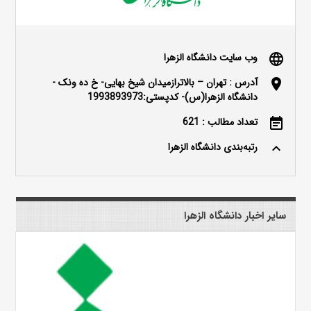
وب سایت دانشگاه الزهرا
language
آدرس : تهران – بالاترازمیدان شیخ بهایی- خ ده ونک -
location_on
دانشگاه الزهرا(س)- کدپستی:1993893973
تعداد مطالب : 621
event_note
رتبه‌بندی دانشگاه الزهرا
keyboard_arrow_up
سایر اخبار دانشگاه الزهرا