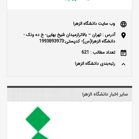
وب سایت دانشگاه الزهرا
language
آدرس : تهران – بالاترازمیدان شیخ بهایی- خ ده ونک -
location_on
دانشگاه الزهرا(س)- کدپستی:1993893973
تعداد مطالب : 621
event_note
رتبه‌بندی دانشگاه الزهرا
keyboard_arrow_up
سایر اخبار دانشگاه الزهرا