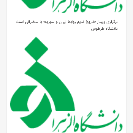
برگزاری وبینار «تاریخ قدیم روابط ایران و سوریه» با سخنرانی استاد
دانشگاه طرطوس