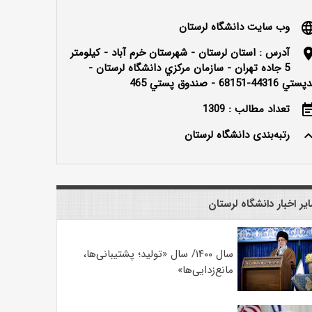
وب سایت دانشگاه لرستان
langu
آدرس : استان لرستان - شهرستان خرم آباد - كيلومتر
locatio
5 جاده تهران - سازمان مركزي دانشگاه لرستان -
ي 44316-68151 - صندوق پستي 465
تعداد مطالب : 1309
event_n
رتبه‌بندی دانشگاه لرستان
keyboard_ar
یر اخبار دانشگاه لرستان
سال ۱۴۰۰/ سال «تولید؛ پشتیبانی‌ها،
مانع‌زدایی‌ها»