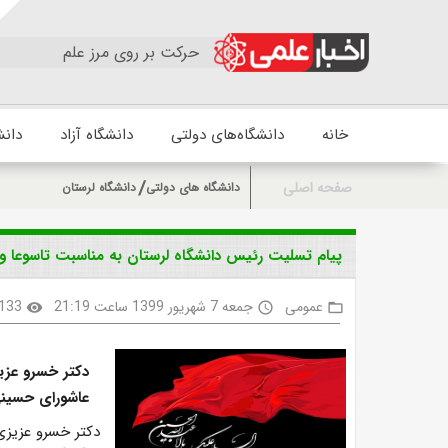
حرکت بر روی مرز علم
خانه
دانشگاه‌های دولتی
دانشگاه آزاد
دانش
صفحه اصلی
دانشگاه های دولتی
دانشگاه لرستان
پیام تسلیت رئیس دانشگاه لرستان به مناسبت تاسوعا و
عمومی
جمعه 7 شهریور 1399 ساعت 21:19
133
visibility
access_time
folder_open
دکتر خسرو عزیز
عاشورای حسین
دکتر خسرو عزیزی،