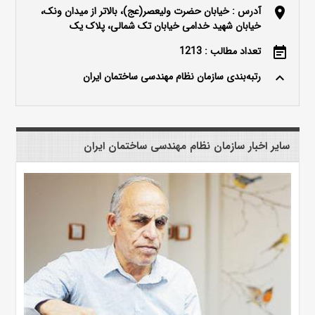
آدرس : خیابان حضرت ولیعصر(عج)، بالاتر از میدان ونک،
location_on
خیابان شهید خدامی خیابان تک شمالی، پلاک یک
تعداد مطالب : 1213
event_note
رتبه‌بندی سازمان نظام مهندسی ساختمان ایران
keyboard_arrow_up
سایر اخبار سازمان نظام مهندسی ساختمان ایران